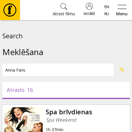
Ienākt
Atrast filmu
Menu
Filmas
Search
🎵
Meklēšana
Biļetes
Kultūra
Atrasts: 16
Pasākumi
Spa brīvdienas
Ziņas
Spa Weekend
1h 37min