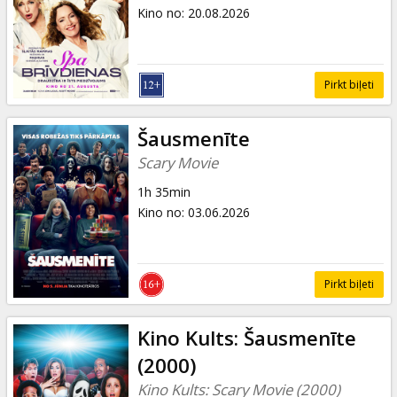
Dāvanu
Kino no
:
20.08.2026
kartes
Uzkodas
Pirkt biļeti
B2B
Šausmenīte
Scary Movie
Kino
1h 35min
Klubs
Kino no
:
03.06.2026
Pirkt biļeti
Kino Kults: Šausmenīte
(2000)
Kino Kults: Scary Movie (2000)