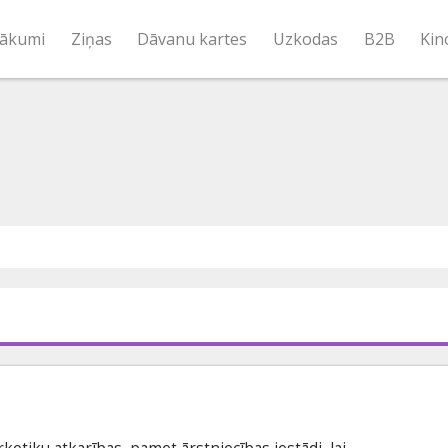
ākumi
Ziņas
Dāvanu kartes
Uzkodas
B2B
Kin