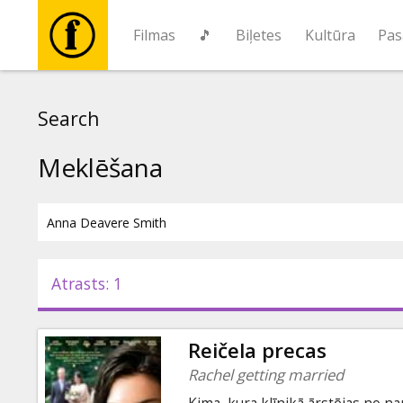
Filmas
🎵
Biļetes
Kultūra
Pas
Filmas
Search
🎵
Meklēšana
Biļetes
Kultūra
Atrasts: 1
Pasākumi
Reičela precas
Ziņas
Rachel getting married