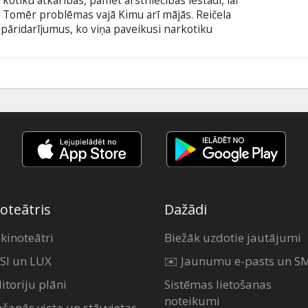
rkotiku atkarības, pamet ārstniecības iestādi, lai
 Tomēr problēmas vajā Kimu arī mājās. Reičela
pāridarījumus, ko viņa paveikusi narkotiku
ināt savu mājās pārnākušo meitu. Jo tuvāk nāk
ičelas pielīp lampu drudzis, un attiecības ģimenē
9
oteātris
Dažādi
 kinoteātri
Biežāk uzdotie jautājumi
SI un LUX
✉️ Jaunumu e-pasts un S
itoriju plāni
Sistēmas lietošanas
noteikumi
ašanās vieta un stāvvietas