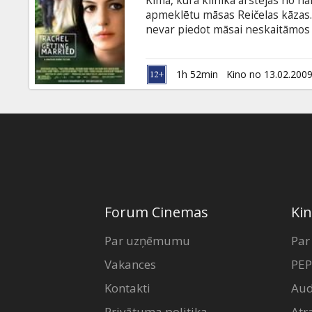
Kima, kura klīnikā ārstējas no na
Dāvanu
apmeklētu māsas Reičelas kāzas.
kartes
nevar piedot māsai neskaitāmos 
ietekmē, tomēr tēvs turpina diev
kāzu diena, jo vairāk Kimai no Re
Uzkodas
kļūst arvien saspīlētākas.
1h 52min
Kino no 13.02.200
B2B
Kino
Klubs
Forum Cinemas
Kin
Par uzņēmumu
Par
Vakances
PEP
Kontakti
Aud
Privātuma politika
Atr