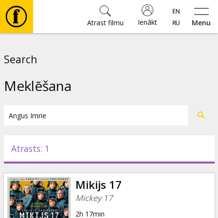
Ienākt
Atrast filmu
Menu
Filmas
Search
🎵
Meklēšana
Biļetes
Kultūra
Atrasts: 1
Pasākumi
Mikijs 17
Ziņas
Mickey 17
2h 17min