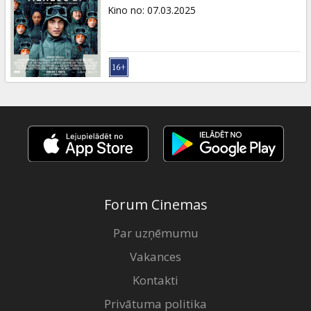
Dāvanu
Kino no
:
07.03.2025
kartes
Uzkodas
B2B
Kino
Klubs
Forum Cinemas
Par uzņēmumu
Vakances
Kontakti
Privātuma politika