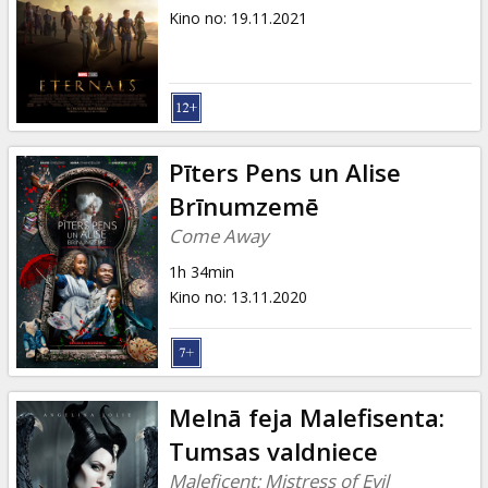
Kino no
:
19.11.2021
Pīters Pens un Alise
Brīnumzemē
Come Away
1h 34min
Kino no
:
13.11.2020
Melnā feja Malefisenta:
Tumsas valdniece
Maleficent: Mistress of Evil