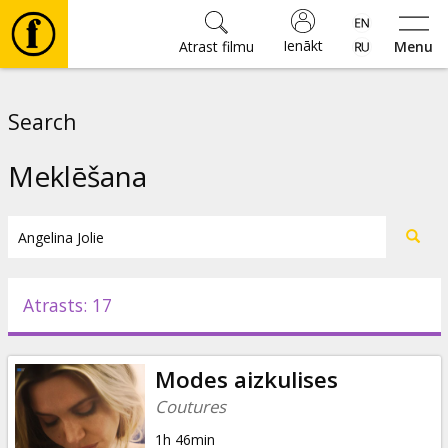
Ienākt
Atrast filmu
Menu
Filmas
Search
🎵
Meklēšana
Biļetes
Kultūra
Atrasts: 17
Pasākumi
Modes aizkulises
Ziņas
Coutures
1h 46min