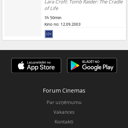
Lara Croft: Tomb Raider: The Cradle
of Life
1h 50min
Kino no
:
12.09.2003
Forum Cinemas
Par uzņēmumu
Vakances
Kontakti