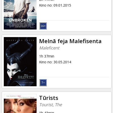
Kino no
:
09.01.2015
Melnā feja Malefisenta
Maleficent
1h 37min
Kino no
:
30.05.2014
Tūrists
Tourist, The
1h 43min