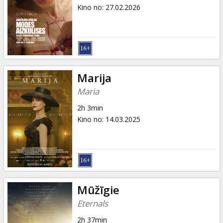
Dāvanu
Kino no
:
27.02.2026
kartes
Uzkodas
B2B
Marija
Maria
Kino
2h 3min
Klubs
Kino no
:
14.03.2025
Mūžīgie
Eternals
2h 37min