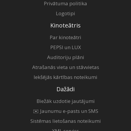
Privātuma politika
Logotipi
Kinoteātris
Par kinoteātri
PEPSI un LUX
Auditoriju plāni
Atrašanās vieta un stāvvietas
Iekšējās kārtības noteikumi
Dažādi
Biežāk uzdotie jautājumi
✉️ Jaunumu e-pasts un SMS
Sistēmas lietošanas noteikumi
XML serviss