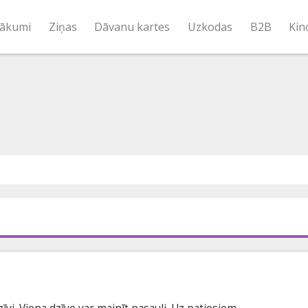
ākumi
Ziņas
Dāvanu kartes
Uzkodas
B2B
Kin