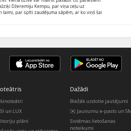
īvi. Viena dzīve var mainīt pasauli. Uz patiesiem
ūziķi Džeremiju Kempu, par viņa ceļu uz
aimi, par spīti zaudējuma sāpēm, ar ko viņš šai
šs stāsts par mīlestību un cerību pat
 valodā ar subtitriem latviešu un krievu valodā.
0
oteātris
Dažādi
 kinoteātri
Biežāk uzdotie jautājumi
SI un LUX
✉️ Jaunumu e-pasts un S
itoriju plāni
Sistēmas lietošanas
noteikumi
ašanās vieta un stāvvietas