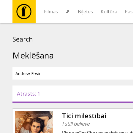
Filmas
🎵
Biļetes
Kultūra
Pas
Filmas
Search
🎵
Meklēšana
Biļetes
Kultūra
Atrasts: 1
Pasākumi
Tici mīlestībai
Ziņas
I still believe