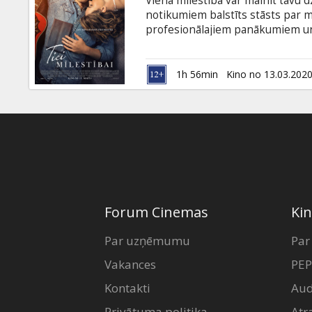
Viena mīlestība var mainīt tavu dz
Dāvanu
notikumiem balstīts stāsts par m
kartes
profesionālajiem panākumiem un l
ceļā sastapies. Tas ir iedvesmojo
visdrūmākajos brīžos. Filma angļu
Uzkodas
1h 56min
Kino no 13.03.202
B2B
Kino
Klubs
Forum Cinemas
Kin
Par uzņēmumu
Par
Vakances
PEP
Kontakti
Aud
Privātuma politika
Atr