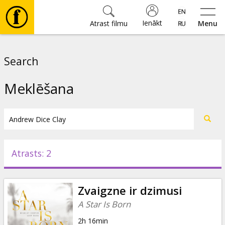
Ienākt
Atrast filmu
Menu
Filmas
Search
🎵
Meklēšana
Biļetes
Kultūra
Atrasts: 2
Pasākumi
Zvaigzne ir dzimusi
Ziņas
A Star Is Born
2h 16min