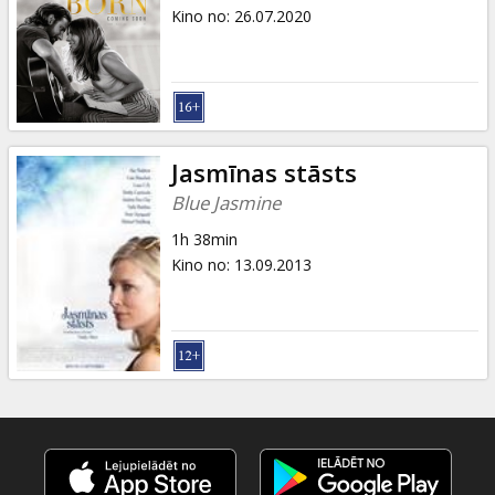
Dāvanu
Kino no
:
26.07.2020
kartes
Uzkodas
B2B
Jasmīnas stāsts
Blue Jasmine
Kino
1h 38min
Klubs
Kino no
:
13.09.2013