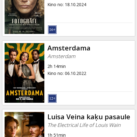
Dāvanu
Kino no
:
18.10.2024
kartes
Uzkodas
B2B
Amsterdama
Amsterdam
Kino
2h 14min
Klubs
Kino no
:
06.10.2022
Luisa Veina kaķu pasaule
The Electrical Life of Louis Wain
1h 51min