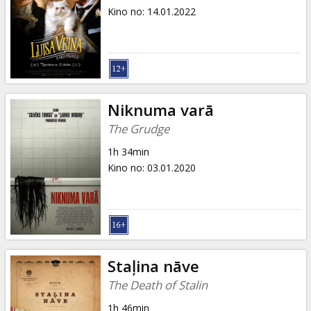
Kino no
:
14.01.2022
Niknuma varā
The Grudge
1h 34min
Kino no
:
03.01.2020
Staļina nāve
The Death of Stalin
1h 46min