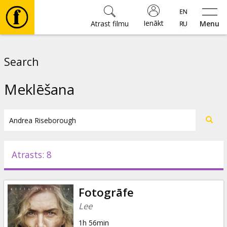
Ienākt
Atrast filmu
Menu
Filmas
Search
🎵
Meklēšana
Biļetes
Kultūra
Atrasts: 8
Pasākumi
Fotogrāfe
Ziņas
Lee
1h 56min