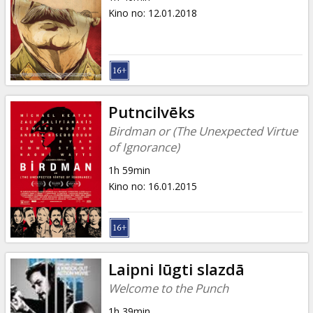
Kino no
:
12.01.2018
Putncilvēks
Birdman or (The Unexpected Virtue
of Ignorance)
1h 59min
Kino no
:
16.01.2015
Laipni lūgti slazdā
Welcome to the Punch
1h 39min