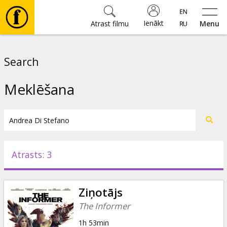
Ienākt
Atrast filmu
Menu
Filmas
Search
🎵
Meklēšana
Biļetes
Kultūra
Atrasts: 3
Pasākumi
Ziņotājs
Ziņas
The Informer
1h 53min