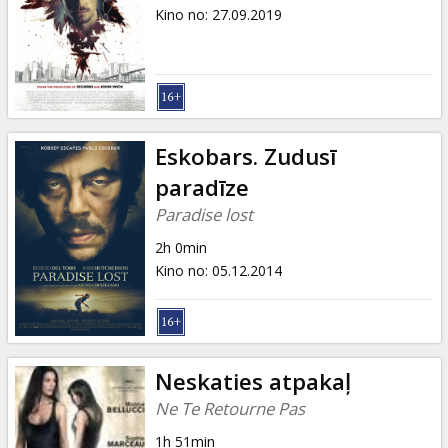
Dāvanu
Kino no
:
27.09.2019
kartes
Uzkodas
B2B
Eskobars. Zudusī
paradīze
Kino
Paradise lost
Klubs
2h 0min
Kino no
:
05.12.2014
Neskaties atpakaļ
Ne Te Retourne Pas
1h 51min