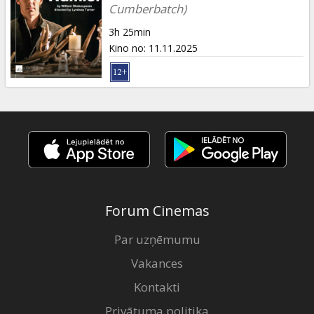
Dāvanu
Cumberbatch)
kartes
3h 25min
Kino no
:
11.11.2025
Uzkodas
B2B
Kino
Klubs
Forum Cinemas
Par uzņēmumu
Vakances
Kontakti
Privātuma politika