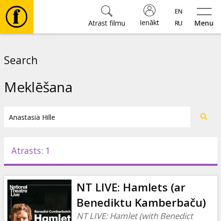
Ienākt
Atrast filmu
Menu
Filmas
Search
🎵
Meklēšana
Biļetes
Kultūra
Atrasts: 1
Pasākumi
NT LIVE: Hamlets (ar
Ziņas
Benediktu Kamberbaču)
NT LIVE: Hamlet (with Benedict