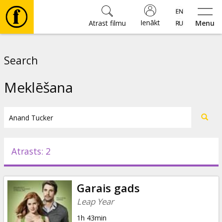
Ienākt
Atrast filmu
Menu
Filmas
Search
🎵
Meklēšana
Biļetes
Kultūra
Atrasts: 2
Pasākumi
Garais gads
Ziņas
Leap Year
1h 43min