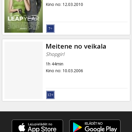
Dāvanu
Kino no
:
12.03.2010
kartes
Uzkodas
B2B
Meitene no veikala
Shopgirl
Kino
1h 44min
Klubs
Kino no
:
10.03.2006