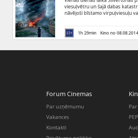
Vienas dienas laikā Silvertonas p
Dāvanu
viesuļvētru un šajā dabas katastro
kartes
nāvējoši bīstamo virpuļviesuļu va
kamēr citi dodas pretim tornādo,
tiek stāstīti caur profesionālu v
Uzkodas
pilsētas iedzīvotāju acīm un kam
1h 29min
Kino no 08.08.201
viesuļvirpuļu epicentrā, ļaujot 
B2B
Kino
Klubs
Forum Cinemas
Kin
Par uzņēmumu
Par
Vakances
PEP
Kontakti
Aud
Privātuma politika
Atr