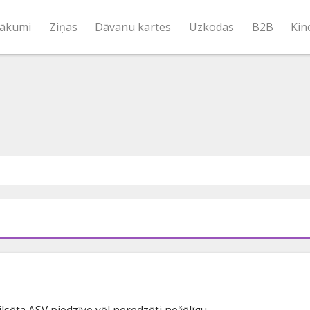
ākumi
Ziņas
Dāvanu kartes
Uzkodas
B2B
Kin