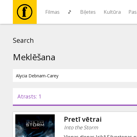
Filmas
🎵
Biļetes
Kultūra
Pas
Filmas
Search
🎵
Meklēšana
Biļetes
Kultūra
Atrasts: 1
Pasākumi
Pretī vētrai
Ziņas
Into the Storm