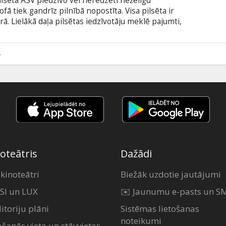
ilsēta ASV piedzīvo vēl neredzēti nežēlīgu
fā tiek gandrīz pilnībā nopostīta. Visa pilsēta ir
rā. Lielākā daļa pilsētas iedzīvotāju meklē pajumti,
 lai uzņemtu vienreizējus kadrus. Filmas notikumi
ētru ķērāju, piedzīvojumu meklētāju un drošsirdīgu
erām. Filmas darbība skatītāju ieved pašā
4
pieredzēt māti Dabu tās visekstrēmākajā spēkā.
oteātris
Dažādi
 kinoteātri
Biežāk uzdotie jautājumi
SI un LUX
✉️ Jaunumu e-pasts un S
itoriju plāni
Sistēmas lietošanas
noteikumi
ašanās vieta un stāvvietas