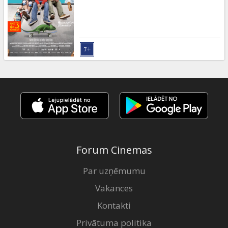
Dāvanu
kartes
Uzkodas
B2B
Kino
Klubs
Forum Cinemas
Par uzņēmumu
Vakances
Kontakti
Privātuma politika