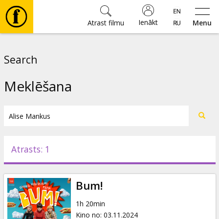
Ienākt
Atrast filmu
Menu
Filmas
Search
🎵
Meklēšana
Biļetes
Kultūra
Atrasts: 1
Pasākumi
Bum!
Ziņas
1h 20min
Kino no
:
03.11.2024