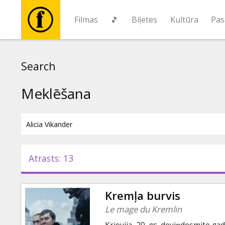
Filmas
🎵
Biļetes
Kultūra
Pas
Filmas
Search
🎵
Meklēšana
Biļetes
Kultūra
Atrasts: 13
Pasākumi
Kremļa burvis
Ziņas
Le mage du Kremlin