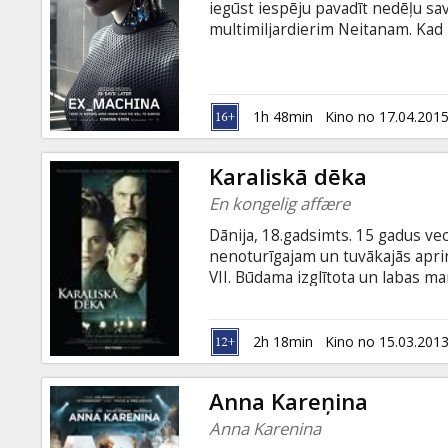
iegūst iespēju pavadīt nedēļu 
multimiljardierim Neitanam. Kad 
ielejā tālu prom no apdzīvotām v
piedalīties savādā un aizraujoš
mākslīgo intelektu - robotu pievi
Gārlends ir kulta romāna "Pludma
1h 48min
Kino no 17.04.201
Later" scenārija autors.
Karaliskā dēka
En kongelig affære
Dānija, 18.gadsimts. 15 gadus vec
nenoturīgajam un tuvākajās apri
VII. Būdama izglītota un labas ma
ar paļāvību pieņem savu jauno vīr
jaunā karaliene nonāk smagas izv
latviešu valodā.
2h 18min
Kino no 15.03.201
Anna Kareņina
Anna Karenina