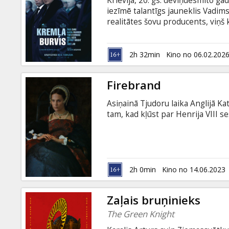
Krievija, 20. gs. deviņdesmito g
Dāvanu
iezīmē talantīgs jauneklis Vadim
kartes
realitātes šovu producents, viņš
polittehnologu. Varas centrā Bar
starp patiesību un meliem, ticīb
Uzkodas
atklāj patiesību par režīma, kuru
2h 32min
Kino no 06.02.202
angļu valodā ar subtitriem latvie
B2B
Firebrand
Asiņainā Tjudoru laika Anglijā Ka
Kino
tam, kad kļūst par Henrija VIII se
Klubs
2h 0min
Kino no 14.06.2023
Zaļais bruņinieks
The Green Knight