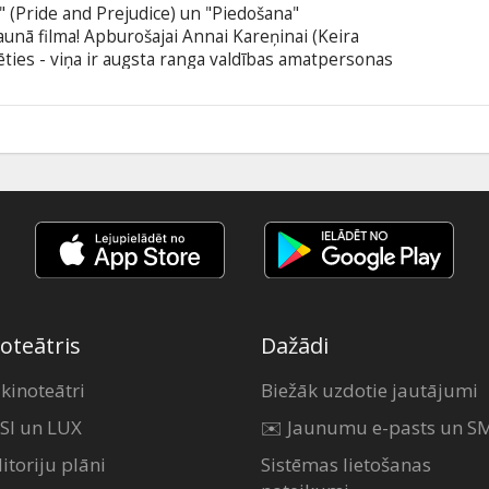
 (Pride and Prejudice) un "Piedošana"
aunā filma! Apburošajai Annai Kareņinai (Keira
ēlēties - viņa ir augsta ranga valdības amatpersonas
ša māte savam dēlam, un viņas ģimene ieņem
ugstākajā sabiedrībā. Saņēmusi vēstuli no sava
palīdzēt glābt viņa laulību ar Dolliju (Kelly
oteātris
Dažādi
 kinoteātri
Biežāk uzdotie jautājumi
SI un LUX
✉️ Jaunumu e-pasts un S
itoriju plāni
Sistēmas lietošanas