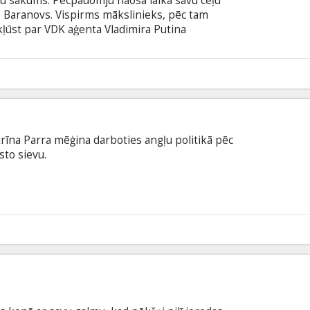
adu sākums. Pēcpadomju haosa laikā savu ceļu
s Baranovs. Vispirms mākslinieks, pēc tam
 kļūst par VDK aģenta Vladimira Putina
anovs veido jauno Krieviju, sapludinot robežas
u un manipulācijām. Gadus vēlāk, Baranovs beidzot
 viņš palīdzēja veidot, tumšos noslēpumus. Filma
6
šu un krievu valodā.
trīna Parra mēģina darboties angļu politikā pēc
sto sievu.