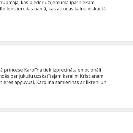
savrupmājā, kas pieder uzņēmuma īpašniekam
Keilebs ierodas namā, kas atrodas kalnu ieskautā
ietām, viņš uzzina, ka viņa uzdevums būs
ā eksperimentā un pārbaudīt pasaulē pirmo
lcīgas meitenes veidolā. Filmas režisors Alekss
le" autors, kā arī filmu "Sunshine" un "28 Days
5
ā princese Karolīna tiek izprecināta emocionāli
ndās par jukušu uzskatītajam karalim Kristianam
nieres apguvusi, Karolīna samierinās ar likteni un
u. Taču, kad karalim tiek nozīmēts jauns ārsts,
ēles priekšā. Filma dāņu valodā ar subtitriem
3