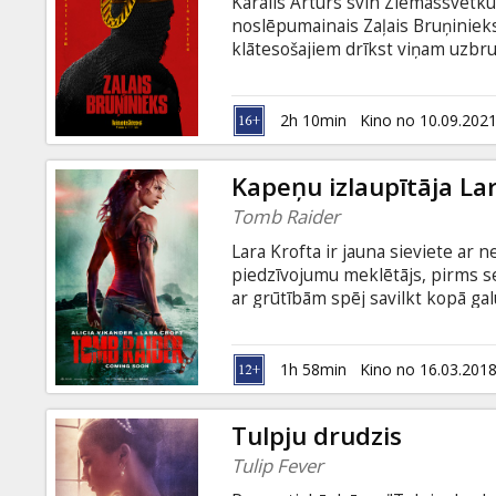
Karalis Arturs svin Ziemassvētku
noslēpumainais Zaļais Bruņinieks
klātesošajiem drīkst viņam uzbruk
uzbruks Zaļais Bruņinieks. Cīņā d
galvu atpakaļ uz pleciem, Bruņin
Paiet gads un Gevainam ir jāpilda
2h 10min
Kino no 10.09.202
latviešu un krievu valodā.
Kapeņu izlaupītāja La
Tomb Raider
Lara Krofta ir jauna sieviete ar 
piedzīvojumu meklētājs, pirms s
ar grūtībām spēj savilkt kopā ga
un tikpat spītīgi atsakās pieņemt
atrast kādu pavedienu, Lara dod
kur viņas tēvs manīts pēdējo reizi.
1h 58min
Kino no 16.03.201
stūrgalvība. Filma angļu valodā a
un 3D formātā.
Tulpju drudzis
Tulip Fever