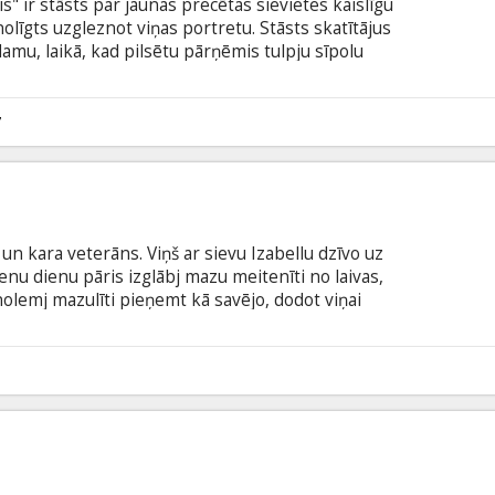
" ir stāsts par jaunas precētas sievietes kaislīgu
olīgts uzgleznot viņas portretu. Stāsts skatītājus
amu, laikā, kad pilsētu pārņēmis tulpju sīpolu
rošināt sev kopīgu nākotni, abi mīlnieki nolemj
Filma angļu valodā ar subtitriem latviešu un krievu
7
n kara veterāns. Viņš ar sievu Izabellu dzīvo uz
ienu dienu pāris izglābj mazu meitenīti no laivas,
i nolemj mazulīti pieņemt kā savējo, dodot viņai
sojoties cietzemē, sastop sievieti. Šī tikšanās liek
s audzinot svešu bērnu un draud izjaukt viņu
lodā ar subtitriem latviešu un krievu valodā.
6