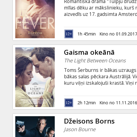
Romantiskā drāma "Tulpju drudzis
mīlas dēku ar mākslinieku, kurš n
aizvedīs uz 17. gadsimta Amsterd
tirdzniecības drudzis. Cerībā nod
investēt riskantajā tulpju tirgū. 
valodā.
1h 45min
Kino no 01.09.201
Gaisma okeānā
The Light Between Oceans
Toms Šerburns ir bākas uzraugs u
bākas salas pēckara Austrālijā. V
kuru viļņi izskalojuši krastā. Viņ
vārdu Lūsija.Kādu dienu pāris, vie
pārim apjaust savas rīcības seka
ģimenes svētlaimi. Filma angļu va
2h 12min
Kino no 11.11.201
Džeisons Borns
Jason Bourne