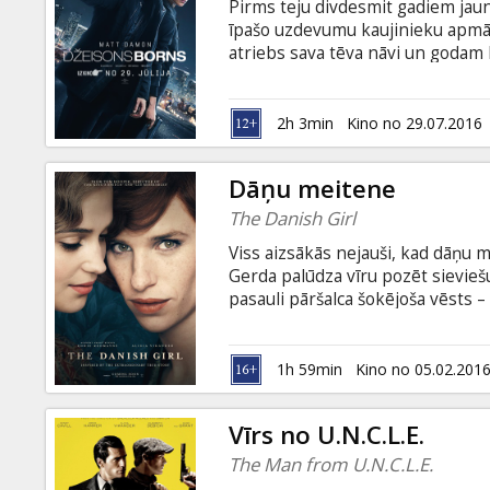
Pirms teju divdesmit gadiem jaun
īpašo uzdevumu kaujinieku apmāc
atriebs sava tēva nāvi un godam ka
izveicību un pielāgošanās spējas. 
Džeisonam Bornam ir laiks atgriez
krievu valodā.
2h 3min
Kino no 29.07.2016
Dāņu meitene
The Danish Girl
Viss aizsākās nejauši, kad dāņu 
Gerda palūdza vīru pozēt sievieš
pasauli pāršalca šokējoša vēsts –
dzimuma maiņas operācija. Filmas
Lilijas Elbes un viņas sievas Gerd
režisējis ASV Kinoakadēmijas bal
1h 59min
Kino no 05.02.201
"Nožēlojamie" režisors Toms Hū
Vīrs no U.N.C.L.E.
The Man from U.N.C.L.E.