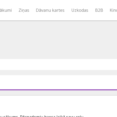
ākumi
Ziņas
Dāvanu kartes
Uzkodas
B2B
Kin