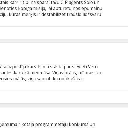
ais karš rit pilnā sparā, taču CIP aģents Solo un
ienoties kopīgā misijā, lai apturētu noslēpumainu
iju, kuras mērķis ir destabilizēt trauslo līdzsvaru
ieročus un citas tehnoloģijas. Pārinieku vienīgais
inātnieka meita, turklāt vīriem nav daudz laika,
u globālu katastrofu. Filma angļu valodā ar
5
odā.
Visu izpostīja karš. Filma stāsta par sievieti Veru
saules karu kā medmāsa. Viņas brālis, mīļotais un
zusies mājās, viņa saprot, ka notikušais ir
udētu sevi pavisam, viņa ķeras pie rakstīšanas.
latviešu un krievu valodā.
uzņēmuma rīkotajā programmētāju konkursā un