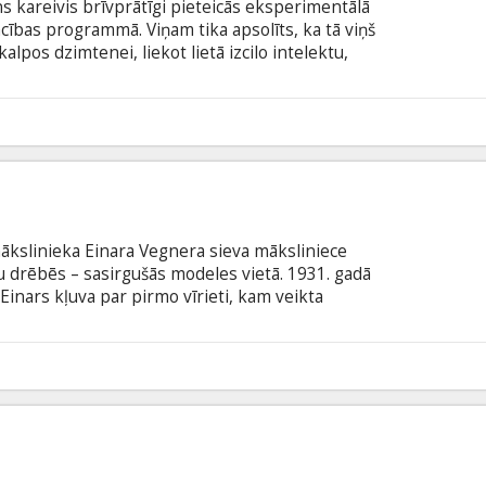
s kareivis brīvprātīgi pieteicās eksperimentālā
ības programmā. Viņam tika apsolīts, ka tā viņš
lpos dzimtenei, liekot lietā izcilo intelektu,
Tie bija meli. Un jūs zināt, kas notika tālāk.
ties. Filma angļu valodā ar subtitriem latviešu un
mākslinieka Einara Vegnera sieva māksliniece
u drēbēs – sasirgušās modeles vietā. 1931. gadā
 Einars kļuva par pirmo vīrieti, kam veikta
 pamatā – patiesi notikumi. Dāņu mākslinieču –
as dzīves stāsts ir smalks attiecību portrets, ko
vas Oscar® ieguvējs, filmu "Karaļa runa" un
6
pers.