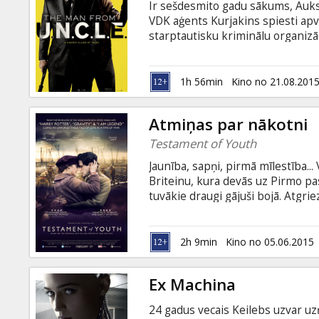
Ir sešdesmito gadu sākums, Aukst
VDK aģents Kurjakins spiesti apv
starptautisku kriminālu organizāc
starp lielvarām, izmantojot kodol
pavediens ir kāda pazuduša vācu z
lai atrastu zinātnieku un novērst
1h 56min
Kino no 21.08.201
subtitriem latviešu un krievu val
Atmiņas par nākotni
Testament of Youth
Jaunība, sapņi, pirmā mīlestība... 
Briteinu, kura devās uz Pirmo pa
tuvākie draugi gājuši bojā. Atgrie
pārvērtis viņas dzīvi. Lai nepaza
Filma angļu valodā ar subtitriem 
2h 9min
Kino no 05.06.2015
Ex Machina
24 gadus vecais Keilebs uzvar 