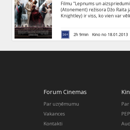
Filmu "Lepnums un aizspriedumi"
(Atonement) režisora Džo Raita j
Knightley) ir viss, ko vien var v
Kareņina (Jude Law) sieva, mīlo
svarīgu vietu Sanktpēterburgas a
brāļa, kurš lūdz Annu atbraukt un 
2h 9min
Kino no 18.01.2013
Macdonald), viņa dodas ceļā.
Forum Cinemas
Kin
Par uzņēmumu
Par
Vakances
PEP
Kontakti
Aud