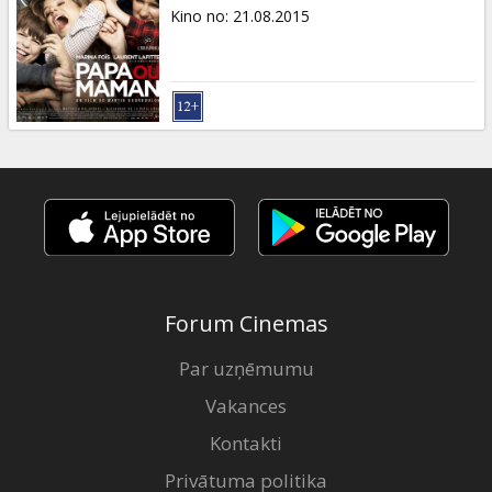
Dāvanu
Kino no
:
21.08.2015
kartes
Uzkodas
B2B
Kino
Klubs
Forum Cinemas
Par uzņēmumu
Vakances
Kontakti
Privātuma politika