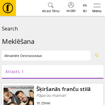
Ienākt
Atrast filmu
Menu
Filmas
Search
🎵
Meklēšana
Biļetes
Kultūra
Atrasts: 1
Pasākumi
Šķiršanās franču stilā
Ziņas
Papa ou maman
1h 25min