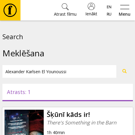
Ienākt
Atrast filmu
Menu
Filmas
Search
🎵
Meklēšana
Biļetes
Kultūra
Atrasts: 1
Pasākumi
Šķūnī kāds ir!
Ziņas
There's Something in the Barn
1h 40min