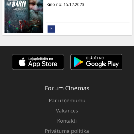
Dāvanu
Kino no
:
15.12.2023
kartes
Uzkodas
B2B
Kino
Klubs
Forum Cinemas
Par uzņēmumu
Vakances
Kontakti
Privātuma politika