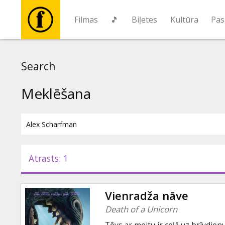
Filmas
🎵
Biļetes
Kultūra
Pas
Filmas
Search
🎵
Meklēšana
Biļetes
Kultūra
Atrasts: 1
Pasākumi
Vienradža nāve
Ziņas
Death of a Unicorn