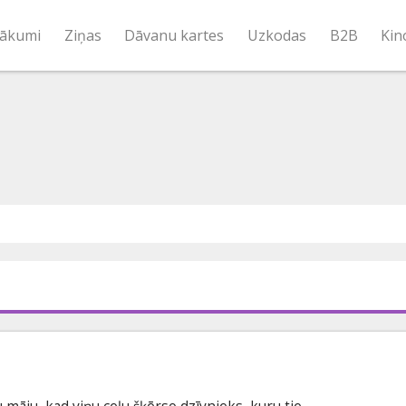
ākumi
Ziņas
Dāvanu kartes
Uzkodas
B2B
Kin