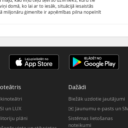
u māju, kad viņu ceļu šķērso dzīvnieks, kuru tie
iņi domā, ko lai ar to iesāk, situācijā iesaistās
gā miljonāru ģimenīte ir apņēmības pilna nopelnīt
ā dzīvnieka ārstnieciskās spējas. Varbūt
zi vai citas slimības? No šī brīža bīstamās spēles
ilma angļu valodā ar subtitriem latviešu un krievu
5
oteātris
Dažādi
 kinoteātri
Biežāk uzdotie jautājumi
SI un LUX
✉️ Jaunumu e-pasts un S
itoriju plāni
Sistēmas lietošanas
noteikumi
ašanās vieta un stāvvietas