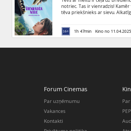
Tēvs ar meitu ir ceļā uz brīvdien
Dāvanu
notriec. Tas ir vienradzis! Kamēr v
kartes
tēva priekšnieks ar sievu. Alkatī
kaudzi naudas, izmantojot maģisk
vienradža ķermenis spēs ārstēt vē
Uzkodas
sekas vairs nav prognozējamas. F
1h 47min
Kino no 11.04.202
valodā.
B2B
Kino
Klubs
Forum Cinemas
Kin
Par uzņēmumu
Par
Vakances
PEP
Kontakti
Aud
Privātuma politika
Atr