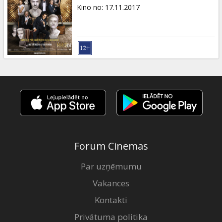
Dāvanu
Kino no
:
17.11.2017
kartes
Uzkodas
B2B
Kino
Klubs
Forum Cinemas
Par uzņēmumu
Vakances
Kontakti
Privātuma politika