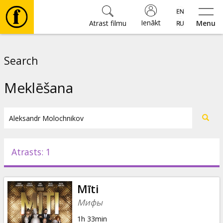
Ienākt
Atrast filmu
Menu
Filmas
Search
🎵
Meklēšana
Biļetes
Kultūra
Atrasts: 1
Pasākumi
Mīti
Ziņas
Мифы
1h 33min