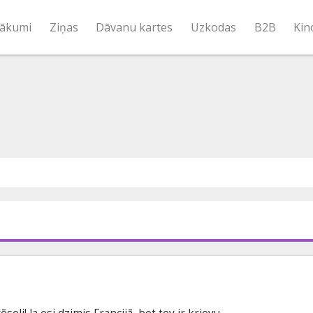
ākumi
Ziņas
Dāvanu kartes
Uzkodas
B2B
Kin