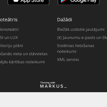
oteātris
Dažādi
 kinoteātri
Biežāk uzdotie jautājumi
SI un LUX
✉️ Jaunumu e-pasts un S
itoriju plāni
Sistēmas lietošanas
noteikumi
ašanās vieta un stāvvietas
XML serviss
šējās kārtības noteikumi