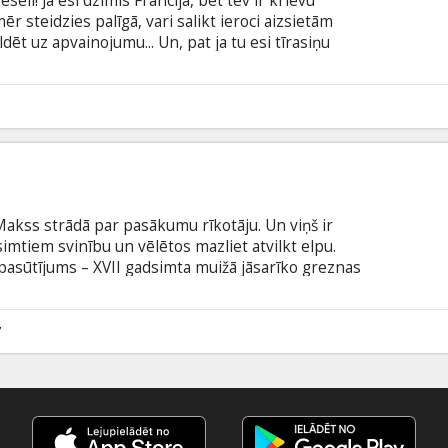
seli! Ja esi dzimis Francijā, bet tev ir krievu
ēr steidzies palīgā, vari salikt ieroci aizsietām
ēt uz apvainojumu... Un, pat ja tu esi tīrasiņu
os nepamet. Filma franču valodā ar subtitriem
0
Makss strādā par pasākumu rīkotāju. Un viņš ir
simtiem svinību un vēlētos mazliet atvilkt elpu.
 pasūtījums – XVII gadsimta muižā jāsarīko greznas
pīti, cita pēc citas gadās kļūmes, kas var sabojāt
deālo plānu pārvērst par haosu un īstu katastrofu.
 latviešu un krievu valodā.
7