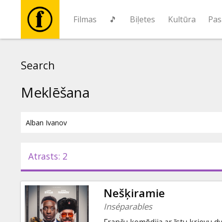
Filmas
🎵
Biļetes
Kultūra
Pas
Filmas
Search
🎵
Meklēšana
Biļetes
Kultūra
Atrasts: 2
Pasākumi
Nešķiramie
Ziņas
Inséparables