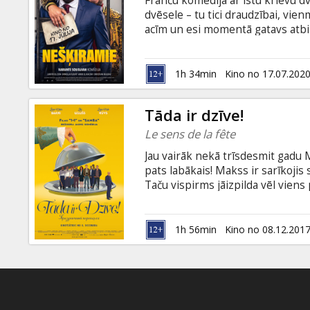
Franču komēdija ar īstu krievu dvē
Dāvanu
dvēsele – tu tici draudzībai, vienm
kartes
acīm un esi momentā gatavs atbild
francūzis, tu zini – krievi savēj
latviešu un krievu valodā.
Uzkodas
1h 34min
Kino no 17.07.202
B2B
Tāda ir dzīve!
Le sens de la fête
Kino
Jau vairāk nekā trīsdesmit gadu 
Klubs
pats labākais! Makss ir sarīkojis 
Taču vispirms jāizpilda vēl viens
kāzas Pjēram un Elenai... Kā par s
visskaistākos svinību brīžus un i
Filma franču valodā ar subtitriem
1h 56min
Kino no 08.12.201