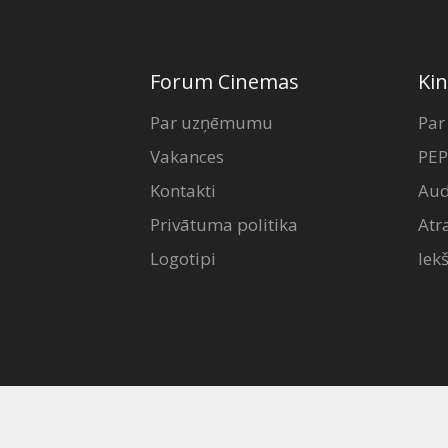
Forum Cinemas
Kin
Par uzņēmumu
Par
Vakances
PEP
Kontakti
Aud
Privātuma politika
Atr
Logotipi
Iek