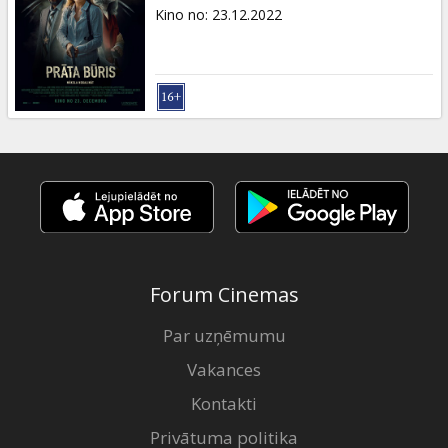
Dāvanu
Kino no
:
23.12.2022
kartes
Uzkodas
B2B
Kino
Klubs
Forum Cinemas
Par uzņēmumu
Vakances
Kontakti
Privātuma politika