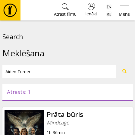
Ienākt
Atrast filmu
Menu
Filmas
Search
🎵
Meklēšana
Biļetes
Kultūra
Atrasts: 1
Pasākumi
Prāta būris
Ziņas
Mindcage
1h 36min