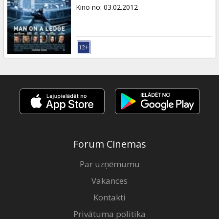
Dāvanu
Kino no
:
03.02.2012
kartes
Uzkodas
B2B
Kino
Klubs
Forum Cinemas
Par uzņēmumu
Vakances
Kontakti
Privātuma politika