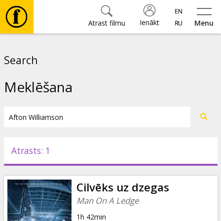
Ienākt
Atrast filmu
Menu
Filmas
Search
🎵
Meklēšana
Biļetes
Kultūra
Atrasts: 1
Pasākumi
Cilvēks uz dzegas
Ziņas
Man On A Ledge
1h 42min