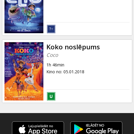
Dāvanu
kartes
Uzkodas
B2B
Koko noslēpums
Coco
Kino
1h 46min
Klubs
Kino no
:
05.01.2018