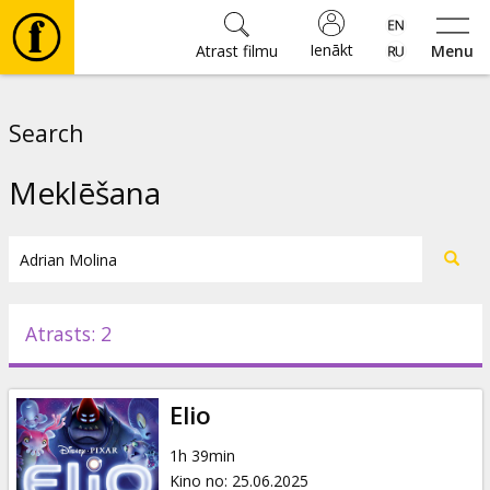
Ienākt
Atrast filmu
Menu
Filmas
Search
🎵
Meklēšana
Biļetes
Kultūra
Atrasts: 2
Pasākumi
Elio
Ziņas
1h 39min
Kino no
:
25.06.2025