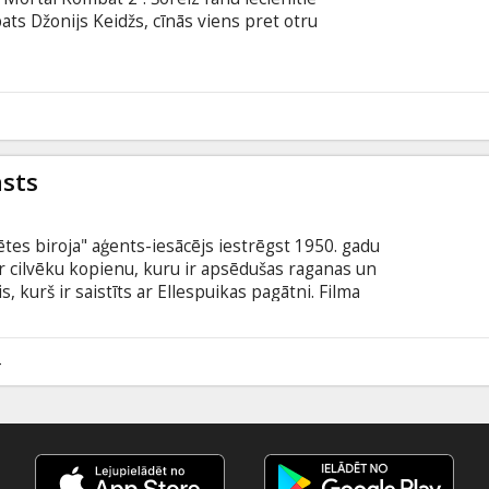
ats Džonijs Keidžs, cīnās viens pret otru
ierobežojumiem, lai sakautu Šao Kāna tumšo
ās aizstāvju eksistenci. Filma angļu valodā ar
odā.
6
āsts
tes biroja" aģents-iesācējs iestrēgst 1950. gadu
ur cilvēku kopienu, kuru ir apsēdušas raganas un
 kurš ir saistīts ar Ellespuikas pagātni. Filma
šu un krievu valodā.
4