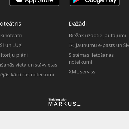
oteātris
Dažādi
 kinoteātri
Biežāk uzdotie jautājumi
SI un LUX
✉️ Jaunumu e-pasts un S
itoriju plāni
Sistēmas lietošanas
noteikumi
ašanās vieta un stāvvietas
XML serviss
šējās kārtības noteikumi