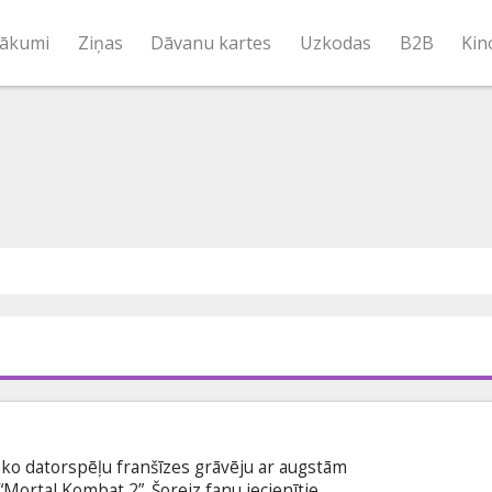
ākumi
Ziņas
Dāvanu kartes
Uzkodas
B2B
Kin
ko datorspēļu franšīzes grāvēju ar augstām
“Mortal Kombat 2”. Šoreiz fanu iecienītie