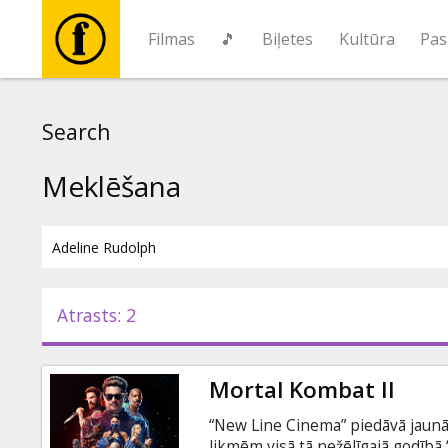
Filmas
🎵
Biļetes
Kultūra
Pas
Filmas
Search
🎵
Meklēšana
Biļetes
Kultūra
Atrasts: 2
Pasākumi
Mortal Kombat II
Ziņas
“New Line Cinema” piedāvā jaunā
likmēm visā tā nežēlīgajā godībā 