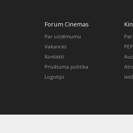
Forum Cinemas
Kin
Par uzņēmumu
Par
Vakances
PEP
Kontakti
Aud
Privātuma politika
Atr
Logotipi
Iek