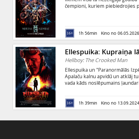
Dāvanu
čempioni, kuriem piebiedrojies p
kartes
izšķirošajā, asiņainajā cīņā bez 
valdīšanu, kas apdraud Zemes un t
subtitriem latviešu un krievu val
Uzkodas
1h 56min
Kino no 06.05.202
B2B
Ellespuika: Kupraiņa l
Hellboy: The Crooked Man
Kino
Ellespuika un "Paranormālās Izpē
Klubs
Apalaču kalnu apvidū un atklāj t
vada kāds noslēpumains ļaundaris,
angļu valodā ar subtitriem latvie
1h 39min
Kino no 13.09.202