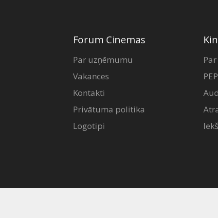
Forum Cinemas
Kin
Par uzņēmumu
Par
Vakances
PEP
Kontakti
Aud
Privātuma politika
Atr
Logotipi
Iek