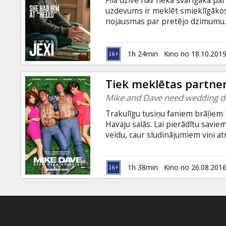
Fila dzīvē nav nekā svarīgāka pa
Dāvanu
uzdevums ir meklēt smieklīgākos
kartes
nojausmas par pretējo dzimumu. Vi
iegādāties jaunu telefonu, kuram 
virtuālais asistents. Ar viņas pal
Uzkodas
vien dzīve sāk līdzināties murgam
1h 24min
Kino no 18.10.201
kontrolēt viņu. Filma angļu valod
B2B
Tiek meklētas partne
Mike and Dave need wedding d
Kino
Trakulīgu tusiņu faniem brāļie
Klubs
Havaju salās. Lai pierādītu saviem
veidu, caur sludinājumiem viņi at
par viņu partnerēm gaidāmajās k
neprātīgākas un nekontrolējamāk
ģimenes pasākumu pilnīgā ellē. F
1h 38min
Kino no 26.08.201
valodā.