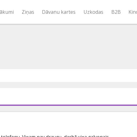
ākumi
Ziņas
Dāvanu kartes
Uzkodas
B2B
Kin