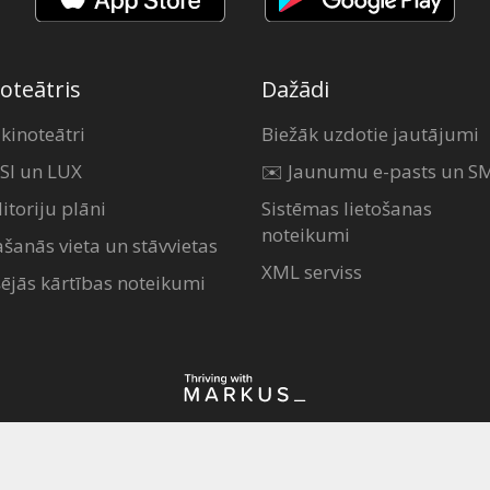
oteātris
Dažādi
 kinoteātri
Biežāk uzdotie jautājumi
SI un LUX
✉️ Jaunumu e-pasts un S
itoriju plāni
Sistēmas lietošanas
noteikumi
ašanās vieta un stāvvietas
XML serviss
šējās kārtības noteikumi