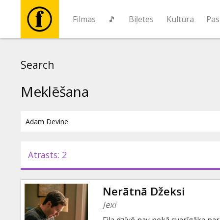
Filmas
🎵
Biļetes
Kultūra
Pas
Filmas
Search
🎵
Meklēšana
Biļetes
Kultūra
Atrasts: 2
Pasākumi
Nerātnā Džeksi
Ziņas
Jexi