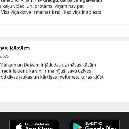
r telefonu. Viņam nav draugu, darbā viņa galvenais
 kaķu video, un, protams, viņam nav pat
ss viņa dzīvē izmainās brīdī, kad viņš ir spiests
ir kāda fīča – Džeksi – mākslīgais intelekts jeb
īdzību Fils beidzot sāk dzīvot pa īstam. Tomēr drīz
, jo Džeksi mēģina puisi paturēt tikai sev un
9
ā ar subtitriem latviešu un krievu valodā.
res kāzām
ates
m Maikam un Deivam ir jādodas uz māsas kāzām
 radiniekiem, ka viņi ir mainījuši savu dzīves
rod divas jaukas un kārtīgas meitenes, kuras kļūst
āzās. Taču abas meitenes izrādās vēl
as par pašiem brāļiem un ir gatavas pārvērst
ilma angļu valodā ar subtitriem latviešu un krievu
6