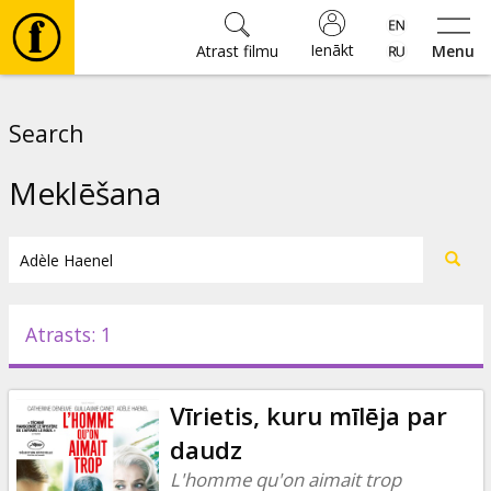
Ienākt
Atrast filmu
Menu
Filmas
Search
🎵
Meklēšana
Biļetes
Kultūra
Atrasts: 1
Pasākumi
Vīrietis, kuru mīlēja par
Ziņas
daudz
L'homme qu'on aimait trop