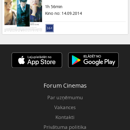
Dāvanu
1h 56min
kartes
Kino no
:
14.09.2014
Uzkodas
B2B
Kino
Klubs
Forum Cinemas
Par uzņēmumu
Vakances
Kontakti
Privātuma politika