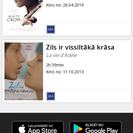
Kino no
:
26.04.2019
Zils ir vissiltākā krāsa
La vie d'Adèle
2h 59min
Kino no
:
11.10.2013