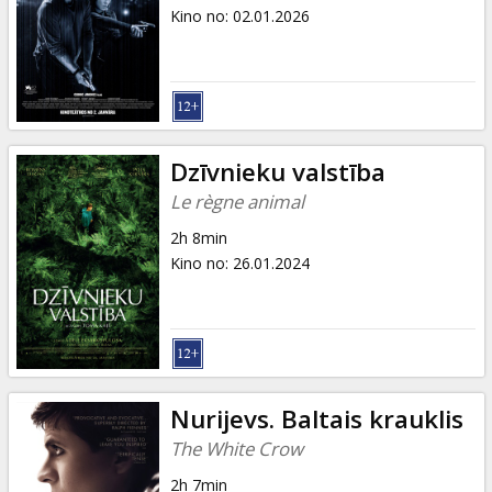
Dāvanu
Kino no
:
02.01.2026
kartes
Uzkodas
B2B
Dzīvnieku valstība
Le règne animal
Kino
2h 8min
Klubs
Kino no
:
26.01.2024
Nurijevs. Baltais krauklis
The White Crow
2h 7min