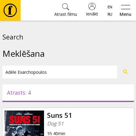
Ienākt
Atrast filmu
Menu
Filmas
Search
🎵
Meklēšana
Biļetes
Kultūra
Atrasts: 4
Pasākumi
Suns 51
Ziņas
Dog 51
1h 40min