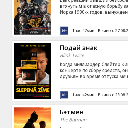
Выгоревший бывший бейсболи
Кинозакуски
втянутым в опасную борьбу 
Йорка 1990-х годов, вынужде
преступном мире, о котором о
B2B
английском языке с субтитрам
1час 47мин
В кино с 27.08.
Клуб
Подай знак
Blink Twice
Когда миллиардер Слейтер Кин
концерте по сбору средств, о
друзьям во время отпуска меч
происходить странные вещи, 
реальности. Фильм на английс
русском языках.
1час 42мин
В кино с 23.08.
Бэтмен
The Batman