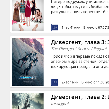
Пятеро подружек, учившихся в
лет, чтобы замутить безбаше
разгульная ночь перестает быт
погибает вызванный подружка
задача - как бы избавиться от
Фильм на английском языке с 
1час 41мин
В кино с 07.07.
Дивергент, глава 3: 
The Divergent Series: Allegiant
Трис и Фор впервые покидают 
опасном мире за стеной, отде
шокирующая правда, и они до
доверять, а кому нет. Ведь би
угрожает всему человечеству.
непростой выбор между муже
2час 1мин
В кино с 11.03.2
необходимостью идти на жерт
на латышском и русском языках
Дивергент, глава 2:
Insurgent