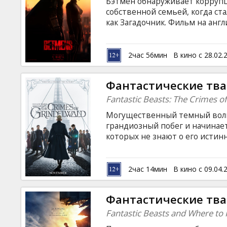
Бэтмен обнаруживает коррупци
собственной семьей, когда ст
как Загадочник. Фильм на анг
русском языках.
2час 56мин
В кино с 28.02.
Фантастические тва
Fantastic Beasts: The Crimes o
Могущественный темный волш
грандиозный побег и начинае
которых не знают о его истин
волшебников над всеми немаг
сорвать планы злобного мага,
бывшему студенту Ньюту Сала
2час 14мин
В кино с 09.04.
подозревая, какая опасность е
субтитрами на латышском и ру
Фантастические тва
Fantastic Beasts and Where to