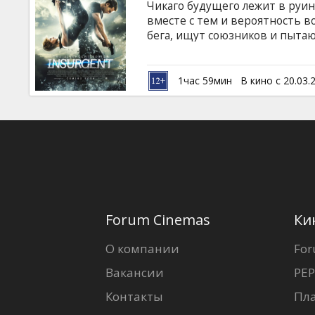
Чикаго будущего лежит в руин
вместе с тем и вероятность в
бега, ищут союзников и пытаю
Отреченные жертвуют собств
Эрудитов делают все возможн
воспоминания о прошлом, ею
1час 59мин
В кино с 20.03.
защитить своих близких. Филь
латышском и русском языках.
Forum Cinemas
Ки
О компании
For
Вакансии
PEP
Контакты
Пл