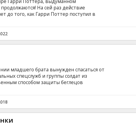
ре Гарри Поттера, выдуманном
 продолжаются! На сей раз действие
лет до того, как Гарри Поттер поступил в
Англии. Юный волшебник Ньют Скамандер
кругосветного путешествия с чемоданом,
тварей в мире. Встреча с неловким магглом
2022
евно - чемодан случайно открыт и все
анные Скамандером, пускаются в бега...
субтитрами на латышском и русском языках.
ии младшего брата вынужден спасаться от
льных спецслужб и группы солдат из
венным способом защиты беглецов
ого происхождения. Фильм на английском
ом и русском языках.
2018
онки