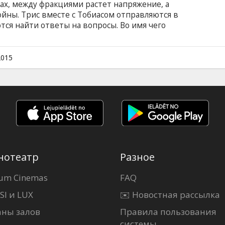
ах, между фракциями растет напряжение, а
ойны. Трис вместе с Тобиасом отправляются в
тся найти ответы на вопросы. Во имя чего
енными жизнями? Почему лидеры фракции
ое, чтобы их остановить? Трис мучают
 овладевает непреодолимое желание
2015
м на английском языке с субтитрами на
нотеатр
Разное
um Cinemas
FAQ
SI и LUX
✉️ Новостная рассылка
аны залов
Правила пользования
системы