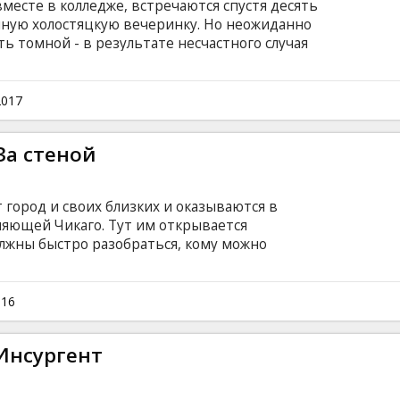
месте в колледже, встречаются спустя десять
нную холостяцкую вечеринку. Но неожиданно
ь томной - в результате несчастного случая
ми стриптизер! И теперь самая главная их
 трупа так, чтобы никто ничего не заподозрил?
субтитрами на латышском и русском языках.
2017
За стеной
город и своих близких и оказываются в
ляющей Чикаго. Тут им открывается
лжны быстро разобраться, кому можно
тва, разгорающаяся за стенами города,
 Чтобы выжить, Трис придется сделать
ством, верностью, любовью и
016
вы. Фильм на английском языке с субтитрами
.
 Инсургент