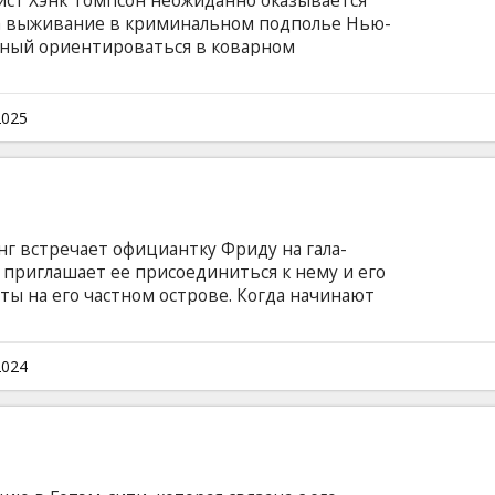
ст Хэнк Томпсон неожиданно оказывается
за выживание в криминальном подполье Нью-
нный ориентироваться в коварном
н и представить себе не мог. Фильм на
и на латышском и русском языках.
2025
г встречает официантку Фриду на гала-
н приглашает ее присоединиться к нему и его
ты на его частном острове. Когда начинают
Фрида начинает сомневаться в своей
ком языке с субтитрами на латышском и
2024