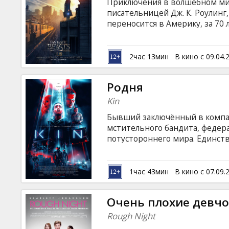
Приключения в волшебном ми
писательницей Дж. К. Роулинг,
переносится в Америку, за 70 
Школу Волшебства в родной 
приезжает в Нью-Йорк после 
полным самых фантастических 
2час 13мин
В кино с 09.04.
Джейкобом заканчивается плач
фантастические существа, собр
Родня
Фильм на английском языке с 
Kin
Бывший заключённый в компан
мстительного бандита, федера
потустороннего мира. Единст
становится оружие неизвестн
языке с субтитрами на латышск
1час 43мин
В кино с 07.09.
Очень плохие девч
Rough Night