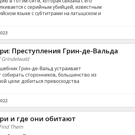
ю в Готэм-сити, которая связана с его
алкивается с серийным убийцей, известным
лийском языке с субтитрами на латышском и
2023
ри: Преступления Грин-де-Вальда
f Grindelwald
ебник Грин-де-Вальд устраивает
т собирать сторонников, большинство из
ной цели: добиться превосходства
ическими существами на планете. Чтобы
 Альбус Дамблдор обращается к своему
мандеру, который соглашается помочь, не
2022
му грозит. Фильм на английском языке с
сском языках. Сеансы в формате 2D и 3D.
ри и где они обитают
 Find Them