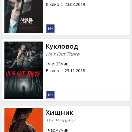
Кинозакуски
В кино с
:
23.08.2019
B2B
Клуб
Кукловод
He's Out There
1час 29мин
В кино с
:
23.11.2018
Хищник
The Predator
1час 47мин