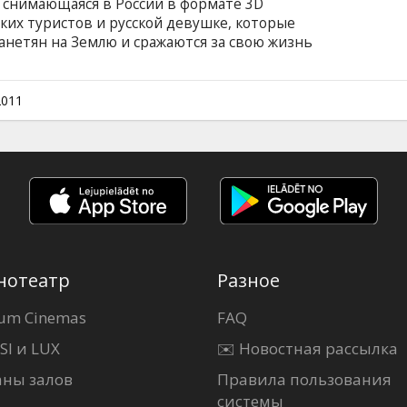
 снимающаяся в России в формате 3D
ских туристов и русской девушке, которые
нетян на Землю и сражаются за свою жизнь
 Emile Hirsch, Max Minghella, Olivia Thirlby,
, Veronika Ozrova Режиссер: Chris Gorak
 Фильм на английском языке с субтитрами на
2011
нотеатр
Разное
um Cinemas
FAQ
SI и LUX
✉️ Новостная рассылка
аны залов
Правила пользования
системы