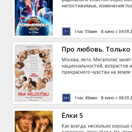
Кинозакуски
непостижимые, изменения пов
электричества, технологии их
развивается. Теперь глаза вс
B2B
большом стадионе разворачива
галактике - «Космобол» - смес
1час 55мин
В кино с 04.09.
русском языке с субтитрами н
Клуб
Про любовь. Только
Москва, лето. Мегаполис заня
национальностей, возрастов и
прекрасного чувства на земле
нелепые ситуации, увлекатель
на тренинг по психологии люб
латышском языке.
1час 49мин
В кино с 08.09.
Ёлки 5
Как всегда, несколько хорошо