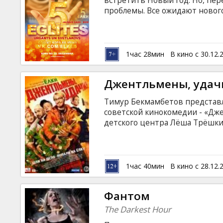
встретить Новый год. Но, пе
проблемы. Все ожидают новогод
видеоблоггеры, застрявшие в л
чтобы праздник прошел по вс
Фильм на русском языке с суб
1час 28мин
В кино с 30.12.
Джентльмены, удач
Тимур Бекмамбетов представ
советской кинокомедии - «Дж
детского центра Лёша Трёшк
"хипстер" — оказывается дво
(так его прозвали за привычку
похищает из музея Санкт-Пет
Доспех Золотого Воина. Моло
1час 40мин
В кино с 28.12.
Славина ловит Трёшкина и "
заставляет его помочь следст
Фантом
The Darkest Hour