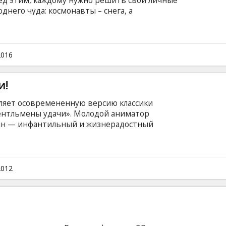
ред этим, каждому нужно решить свои личные
него чуда: космонавты – снега, а
ифте – спасения. Только где же найти ёлку,
ем традициям, и чтобы чудо свершилось?
титрами на латышском языке.
2016
и!
ляет осовремененную версию классики
ентльмены удачи». Молодой аниматор
ин — инфантильный и жизнерадостный
йником опаснейшего вора и убийцы Смайлика
 улыбаться перед тем, как убить). Смайлик
ербурга национальный символ Казахстана —
дая красивая лейтенант полиции Ирина
2012
современными" полицейскими методами
вию.