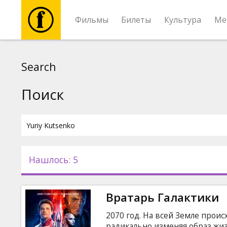
Фильмы
Билеты
Культура
Ме
Фильмы
Search
Билеты
Поиск
Культура
Мероприятия
Нашлось: 5
Новости
Вратарь Галактики
Подарки
2070 год. На всей Земле прои
радикально изменяя образ жиз