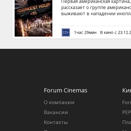
Первая американская картина,
рассказает о группе американ
выживают в нападении инопла
Доступен в формате 3D. В ролях:
Rachael Taylor, Gosha Kutsenko
Продюсер: Timur Bekmambetov
1час 29мин
В кино с 23.12.
латышском и русском языках.
Forum Cinemas
Ки
О компании
For
Вакансии
PEP
Контакты
Пл