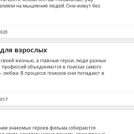
лияли на мышление людей. Они живут без
 больше не интересуют, экономика не
ех людей обращены к небу, где на невероятно
ется самая популярная игра во всей
ь спорта и галактических сражений. Фильм на
2020
а латышском языке.
 для взрослых
т своей жизнью, а главные герои, люди разных
 профессий объединяются в поисках самого
 – любви. В процессе поисков они попадают в
ные приключения, а кто-то даже отправляется
ви. Фильм на русском языке с субтитрами на
2017
 нам знакомых героев фильма собираются