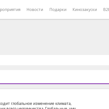
роприятия
Новости
Подарки
Кинозакуски
B2
сходит глобальное изменение климата,
ни всего человечества. Глобальные, уму