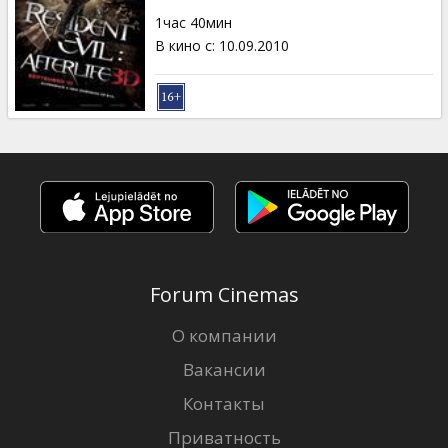
Кинозакуски
1час 40мин
В кино с
:
10.09.2010
B2B
Клуб
Forum Cinemas
О компании
Вакансии
Контакты
Приватность