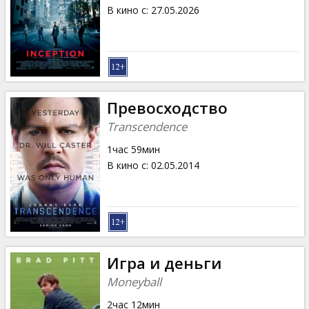
Кинозакуски
В кино с
:
27.05.2026
B2B
Клуб
Превосходство
Transcendence
1час 59мин
В кино с
:
02.05.2014
Игра и деньги
Moneyball
2час 12мин