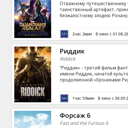
Отважному путешественнику П
таинственный артефакт, при
безжалостному злодею Ронану
Вселенной. Питер оказывается
жертва — он сам. Единственн
с четверкой нелюдимых изгое
2час 2мин
В кино с 01.08.2
человекоподобным деревом Гр
одержимым жаждой мести Драк
Риддик
Riddick
“Риддик» - третий фильм фант
имени Риддик, начатой культ
продолженной «Хрониками Ридд
икса») вновь возвращается на
Вселенной. Риддика оставили
которая на первый взгляд каж
1час 59мин
В кино с 06.09.
выясняется: планету населяют
Риддику предстоит схватка не 
Форсаж 6
Fast and the Furious 6