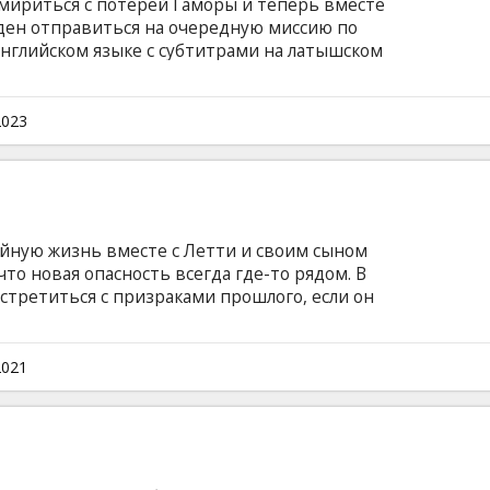
смириться с потерей Гаморы и теперь вместе
ден отправиться на очередную миссию по
английском языке с субтитрами на латышском
мате 2D и 3D.
2023
йную жизнь вместе с Летти и своим сыном
что новая опасность всегда где-то рядом. В
стретиться с призраками прошлого, если он
оманда снова собирается вместе, чтобы
по захвату мира, который придумал самый
нный водитель из всех, с кем они
2021
усложняется тем, что этот человек — брат
английском языке с субтитрами на латышском