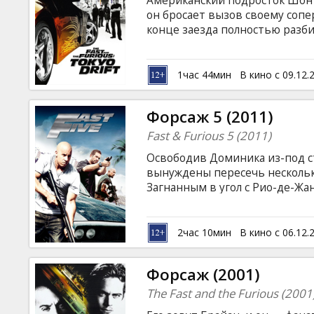
Американский подросток Шон 
Кинозакуски
он бросает вызов своему сопе
конце заезда полностью разб
тюремного заключения, его от
B2B
армии. Прибыв в Токио, он от
опасный мир уличных гонок яп
1час 44мин
В кино с 09.12.
субтитрами на латышском и ру
Клуб
Форсаж 5 (2011)
Fast & Furious 5 (2011)
Освободив Доминика из-под с
вынуждены пересечь несколько
Загнанным в угол с Рио-де-Ж
работу во имя собственной св
гонщиков, они понимают, что
коррумпированному дельцу, ж
2час 10мин
В кино с 06.12.
единственный, кто идет по сл
Хоббс всегда выходит победит
Форсаж (2001)
стала поимка Дома и Брайана.
The Fast and the Furious (2001