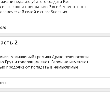
 жизни недавно убитого солдата Рэя
 в его крови превратила Рэя в бессмертного
человеческой силой и способностью
нтролируя тело Рэя, компания влияет на его
ой пойдет на все, чтобы выяснить правду!
субтитрами на латышском и русском языках.
2020
асть 2
Квилл, молчаливый громила Дракс, зеленокожая
во Грут и говорящий енот. Герои не изменяют
стью продолжают попадать в немыслимые
почти без ущерба (а иногда даже с пользой)
им предстоит раскрыть одну из самых главных
е на самом деле отец Питера Квилла? Фильм на
2017
и на латышском и русском языках. Сеансы в