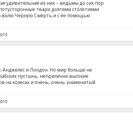
мая удивительная из них – ведьмы до сих пор
е потусторонные твари долгими столетиями
а волю Черную Смерть и с ее помощью
инственным человеком, в чьих силах было
был Колдер – отважный воин, победивший
ьм. Фильм на английском языке с субтитрами
2015
.
с-Анджелес и Лондон. Но мир больше не
арабских пустынь, неприлично высокие
в на колесах и очень, очень знаменитый
аниц. Фильм на английском языке с субтитрами
.
2015