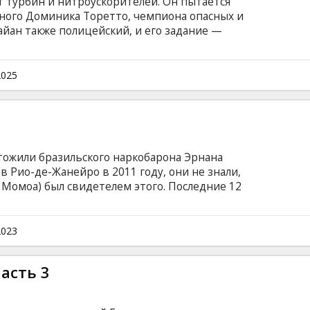
ат турбин и нитроускорителей. Он пытается
рного Доминика Торетто, чемпиона опасных и
айан также полицейский, и его задание —
о, подозреваемому в причастности к дерзким
аемым прямо на ходу.
2025
тожили бразильского наркобарона Эрнана
в Рио-де-Жанейро в 2011 году, они не знали,
 Момоа) был свидетелем этого. Последние 12
 которому Дом заплатит за все. Действие
Лос-Анджелеса до Рима, от Бразилии до
нтарктиды. Новые союзники, старые враги,
2023
алин — это будет Fast X! Фильм на английском
ом и русском языках.
асть 3