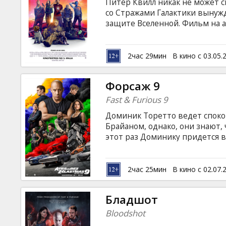
Питер Квилл никак не может 
со Стражами Галактики вынуж
защите Вселенной. Фильм на 
и русском языках. Фильм в фор
2час 29мин
В кино с 03.05.
Форсаж 9
Fast & Furious 9
Доминик Торетто ведет споко
Брайаном, однако, они знают, 
этот раз Доминику придется в
хочет спасти самых близких. К
предотвратить дерзкий план 
опасный преступник и безбаше
2час 25мин
В кино с 02.07.
сталкивались ранее. Ситуация 
Доминика Джейкоб. Фильм на 
Бладшот
и русском языках.
Bloodshot