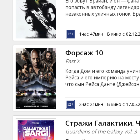
Его зовут Брайан, и он — фан
попасть в автобанду легенда
незаконных уличных гонок. Бр
втереться в доверие к Торетт
грабежам грузовиков, соверш
1час 47мин
В кино с 02.12.
Форсаж 10
Fast X
Когда Дом и его команда унич
Рейса и его империю на мосту 
что сын Рейса Данте (Джейсон
лет он готовил план, согласно
фильма будет происходить от 
Лондона и от Португалии до А
2час 21мин
В кино с 17.05.
скорость, напряжение и адрен
языке с субтитрами на латышск
Стражи Галактики. Ч
Guardians of the Galaxy Vol. 3