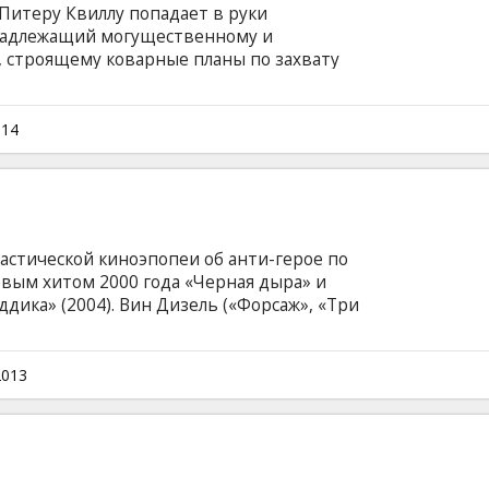
итеру Квиллу попадает в руки
надлежащий могущественному и
, строящему коварные планы по захвату
 в центре межгалактической охоты, где
ый способ спасти свою жизнь — объединиться
в: воинственным енотом по кличке Ракета,
014
утом, смертельно опасной Гаморой и
сом, также известным как Разрушитель.
астической киноэпопеи об анти-герое по
овым хитом 2000 года «Черная дыра» и
ика» (2004). Вин Дизель («Форсаж», «Три
 экраны в образе самого опасного преступника
 умирать на выжженной солнцем планете,
ется безжизненной. Однако очень скоро
2013
 жуткие инопланетные твари, и с ними
на жизнь, а на смерть.