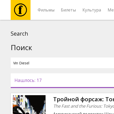
Фильмы
Билеты
Культура
Ме
Фильмы
Search
Билеты
Поиск
Культура
Мероприятия
Нашлось: 17
Новости
Тройной форсаж: То
Подарки
The Fast and the Furious: Tokyo