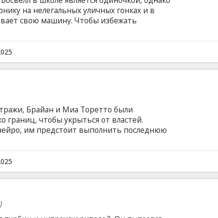
Босвелл в школе является одиночкой, однако
рнику на нелегальных уличных гонках и в
ивает свою машину. Чтобы избежать
правляют в Токио к отцу, который служит в
крывает для себя новый, захватывающий, но
онской столицы. Фильм на английском языке с
2025
сском языках.
тражи, Брайан и Миа Торетто были
 границ, чтобы укрыться от властей.
анейро, им предстоит выполнить последнюю
ободы. Собирая команду самых лучших
 противостоять им предстоит
елающему их смерти. Но он не
2025
еду героев. Крутой федеральный агент Люк
елем — а в этот раз заданием его отряда
)