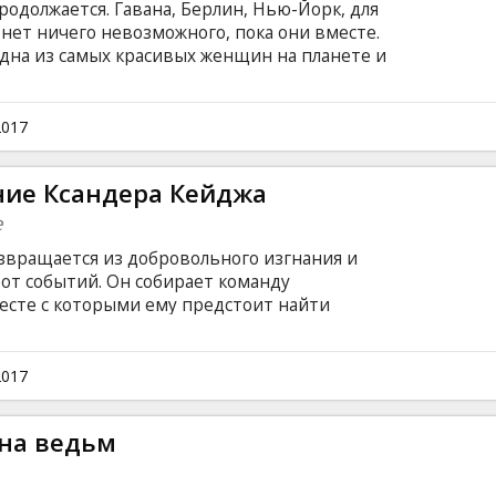
одолжается. Гавана, Берлин, Нью-Йорк, для
нет ничего невозможного, пока они вместе.
 одна из самых красивых женщин на планете и
а киберпреступности, дороги друзей
ком языке с субтитрами на латышском и
2017
ние Ксандера Кейджа
e
звращается из добровольного изгнания и
от событий. Он собирает команду
есте с которыми ему предстоит найти
 — «Ящик Пандоры». Действовать нужно
тся опасные головорезы. Ставки в смертельной
няется, что мировые правительства
2017
, а на кону — судьба мира. Фильм на
и на латышском и русском языках. Сеансы в
на ведьм