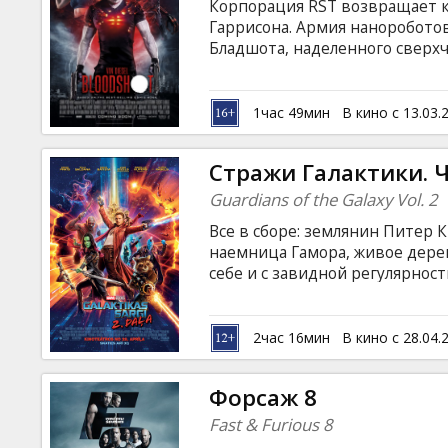
Корпорация RST возвращает к
Гаррисона. Армия нанороботов
Бладшота, наделенного сверх
мгновенно самоисцеляться. Ко
разум и воспоминания. Но гер
Фильм на английском языке с 
1час 49мин
В кино с 13.03.
Стражи Галактики. Ч
Guardians of the Galaxy Vol. 2
Все в сборе: землянин Питер 
наемница Гамора, живое дере
себе и с завидной регулярно
ситуации, выпутываясь из них 
для окружающих. На этот раз 
тайн во всей Галактике: кто ж
2час 16мин
В кино с 28.04.
английском языке с субтитрам
формате 2D и 3D.
Форсаж 8
Fast & Furious 8