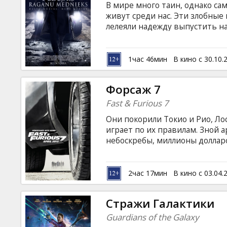
В мире много таин, однако са
живут среди нас. Эти злобны
лелеяли надежду выпустить н
уничтожить человечество. Ед
помешать коварным планам, 
могущественную королеву вед
1час 46мин
В кино с 30.10.
на латышском и русском языках
Форсаж 7
Fast & Furious 7
Они покорили Токио и Рио, Ло
играет по их правилам. Зной 
небоскребы, миллионы долларо
злодей. Скорость не знает гр
на латышском и русском языках
2час 17мин
В кино с 03.04.
Стражи Галактики
Guardians of the Galaxy