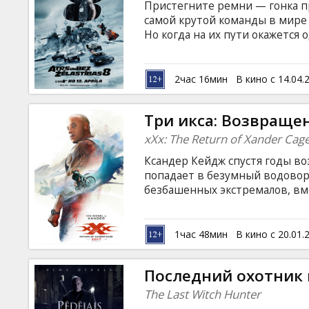
Пристегните ремни — гонка пр
самой крутой команды в мире 
Но когда на их пути окажется
по совместительству королев
разойдутся… Фильм на английс
русском языках.
2час 16мин
В кино с 14.04.
Три икса: Возвраще
xXx: The Return of Xander Cag
Ксандер Кейдж спустя годы во
попадает в безумный водовор
безбашенных экстремалов, вм
мощнейшее секретное оружие
быстро: за разработкой охотя
игре повышаются, когда выяс
1час 48мин
В кино с 20.01.
вовлечены в кровавый заговор
английском языке с субтитрам
Последний охотник 
формате 2D и 3D.
The Last Witch Hunter