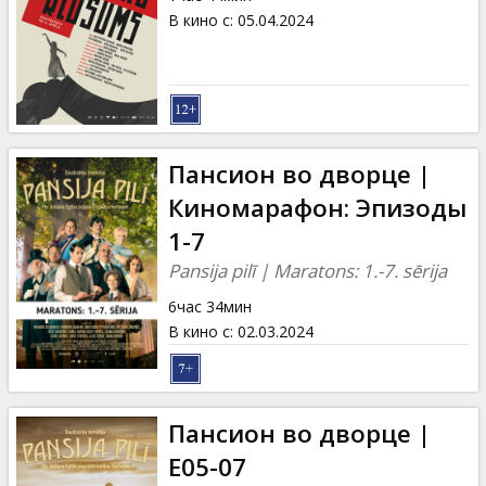
В кино с
:
05.04.2024
Пансион во дворце |
Киномарафон: Эпизоды
1-7
Pansija pilī | Maratons: 1.-7. sērija
6час 34мин
В кино с
:
02.03.2024
Пансион во дворце |
E05-07