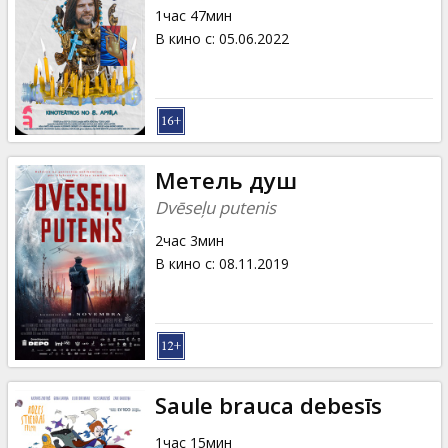
1час 47мин
В кино с
:
05.06.2022
Метель душ
Dvēseļu putenis
2час 3мин
В кино с
:
08.11.2019
Saule brauca debesīs
1час 15мин