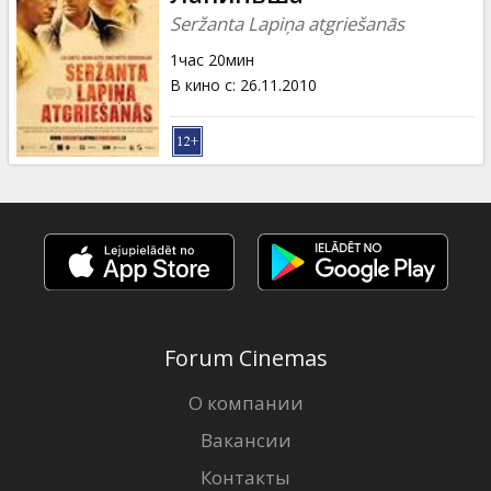
Seržanta Lapiņa atgriešanās
1час 20мин
В кино с
:
26.11.2010
Forum Cinemas
О компании
Вакансии
Контакты