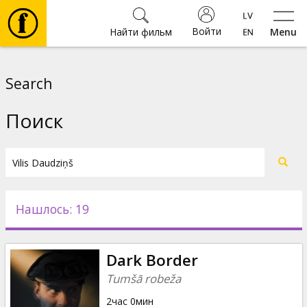
Войти
Найти фильм
Menu
Фильмы
Search
Билеты
Поиск
Культура
Мероприятия
Нашлось: 19
Новости
Dark Border
Подарки
Tumšā robeža
2час 0мин