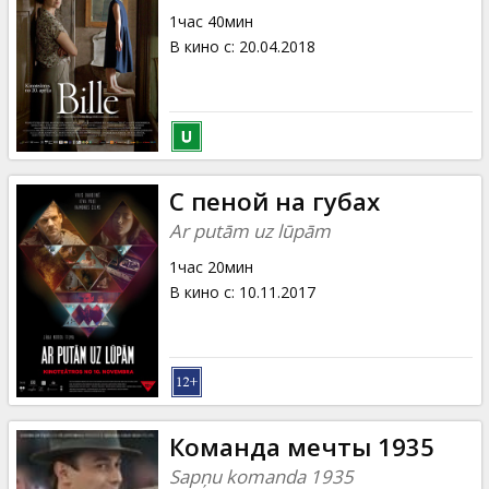
1час 40мин
В кино с
:
20.04.2018
С пеной на губах
Ar putām uz lūpām
1час 20мин
В кино с
:
10.11.2017
Команда мечты 1935
Sapņu komanda 1935