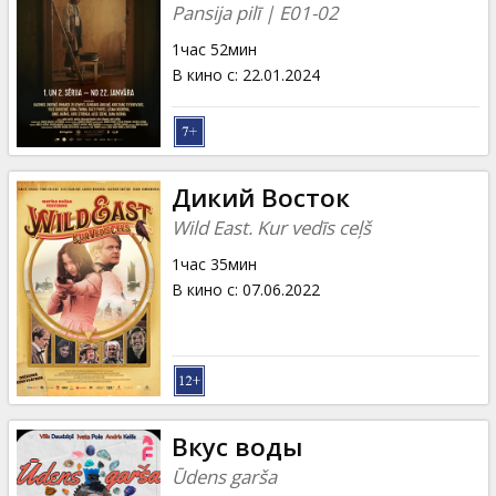
Pansija pilī | E01-02
1час 52мин
В кино с
:
22.01.2024
Дикий Восток
Wild East. Kur vedīs ceļš
1час 35мин
В кино с
:
07.06.2022
Вкус воды
Ūdens garša