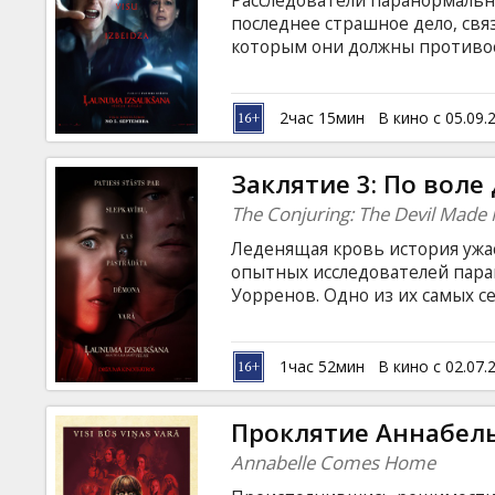
Расследователи паранормальн
Кинозакуски
последнее страшное дело, св
которым они должны противос
субтитрами на латышском и ру
B2B
2час 15мин
В кино с 05.09.
Клуб
Заклятие 3: По воле
The Conjuring: The Devil Made 
Леденящая кровь история ужа
опытных исследователей пара
Уорренов. Одно из их самых с
юноши, а привело к тому, чего
впервые в истории США подоз
что был одержим демоном. Фил
1час 52мин
В кино с 02.07.
латышском и русском языках.
Проклятие Аннабель
Annabelle Comes Home