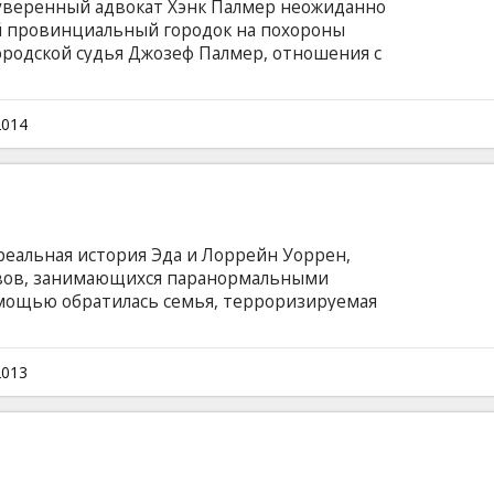
уверенный адвокат Хэнк Палмер неожиданно
й провинциальный городок на похороны
 городской судья Джозеф Палмер, отношения с
чшего, обвиняется в убийстве недавно
енного, Хэнк решает выяснить правду и
суде. "Судья" - чувственная и
2014
емейных ценностях, взаимных обидах и
реальная история Эда и Лоррейн Уоррен,
вов, занимающихся паранормальными
омощью обратилась семья, терроризируемая
ферме. Вынужденные сражаться с
й сущностью Уоррены сталкиваются с самым
ни. Фильм на английском языке с субтитрами
2013
.