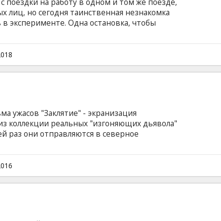
с поездки на работу в одном и том же поезде,
х лиц, но сегодня таинственная незнакомка
 в эксперименте. Одна остановка, чтобы
нный шанс из тысячи победить. Осторожно,
глийском языке с субтитрами на латышском и
2018
а ужасов "Заклятие" - экранизация
 из коллекции реальных "изгоняющих дьявола"
ей раз они отправляются в северное
омочь одинокой матери четырех детей, в
мон. Впрочем, сразу становится понятно, что
ночки демон – лишь пешка в руках куда
2016
 нечисти. Фильм на английском языке с
сском языках.