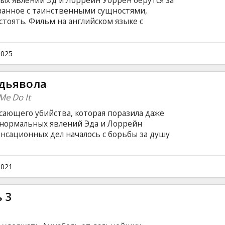
ых явлений Эд и Лоррейн Уоррен берутся за
язанное с таинственными сущностями,
тоять. Фильм на английском языке с
сском языках.
2025
 дьявола
Me Do It
сающего убийства, которая поразила даже
нормальных явлений Эда и Лоррейн
енсационных дел началось с борьбы за душу
 они ни разу не видели за свою практику —
реваемый в убийстве в свою защиту заявил,
ьм на английском языке с субтитрами на
2021
 3