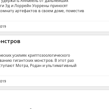
удержать Аннабель от дальнейших
оги Эд и Лоррейн Уоррены приносят
комнату артефактов в своем доме, поместив
е стекло и заручившись благословением
тная ночь ужаса ждет обитателей дома, когда
хов комнаты и их новой мишенью становится
2019
жуди и ее друзья. Фильм на английском
ом и русском языках.
онстров
ческих усилиях криптозоологического
ванию гигантских монстров. В этот раз
ступают Мотра, Родан и ультимативный
 Кинг Гидора. Когда эти древние
превратившиеся в полузабытые мифы,
 в схватке, человечеству остаётся отойти в
2019
ибнуть. Фильм на английском языке с
сском языках.