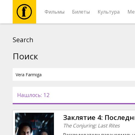
Фильмы
Билеты
Культура
Ме
Фильмы
Search
Билеты
Поиск
Культура
Мероприятия
Нашлось: 12
Новости
Заклятие 4: Послед
Подарки
The Conjuring: Last Rites