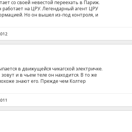
ает со своей невестой переехать в Париж.
он работает на ЦРУ. Легендарный агент ЦРУ
ормацией. Но он вышел из-под контроля, и
«не доверяй никому — тебя предаст каждый».
из красивейших городов мира — Кейптауне,
ать свой выбор.
2012
пается в движущейся чикагской электричке.
о зовут и в чьем теле он находится. В то же
похоже знают его. Прежде чем Колтер
ему, происходит чудовищный взрыв, в
 пассажиры... Впрочем, уже спустя секунду
этом же поезде, переживая все те же события
2011
ер – часть компьютерной программы и его
найти и обезвредить террориста, тем самым