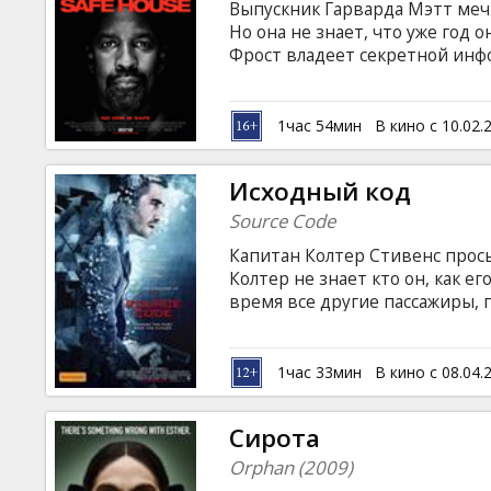
Выпускник Гарварда Мэтт мечт
Но она не знает, что уже год 
Фрост владеет секретной инф
теперь его главное правило: 
Их пути пересекутся в одном 
где каждый должен будет сдел
1час 54мин
В кино с 10.02.
Исходный код
Source Code
Капитан Колтер Стивенс просы
Колтер не знает кто он, как ег
время все другие пассажиры, 
успевает сообразить, что к ч
следствии которого гибнут все
капитан снова оказывается в 
1час 33мин
В кино с 08.04.
заново. Как выясняется, Колт
задание: в течение 17 минут 
Сирота
предотвратив катастрофу.
Orphan (2009)