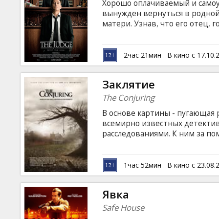
Хорошо оплачиваемый и само
вынужден вернуться в родно
матери. Узнав, что его отец,
которым оставляют желать лу
вышедшего на свободу заключ
защищать собственного отца в 
2час 21мин
В кино с 17.10.
проникновенная драмедия о с
прощении.
Заклятие
The Conjuring
В основе картины - пугающая 
всемирно известных детекти
расследованиями. К ним за п
темным духом на уединенной 
могущественной демоническо
пугающим случаем в своей жиз
1час 52мин
В кино с 23.08.
на латышском и русском языках
Явка
Safe House