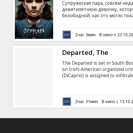
Супружеская пара, совсем нед
девятилетнюю девочку, котора
безобидной, как это могло пок
Фармига, Питер Сарсгаард, Из
Беннетт, Марго Мартиндейл, 
Дансмор Режиссер: Хаум Серра
2час 3мин
В кино с 23.10.2
латышском и русском языках.
Departed, The
The Departed is set in South Bos
on Irish-American organized cri
(DiCaprio) is assigned to infiltr
Costello (Nicholson). While Billy 
(Damon), a hardened young crimi
an informer for the syndicate, is
Investigation Unit.
2час 31мин
В кино с 13.10.