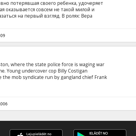
авно потерявшая своего ребенка, удочеряет
я оказывается совсем не такой милой и
азаться на первый взгляд. В ролях: Вера
абелль Фюрман, К.К.Х. Паундер, Джимми
Карел Роден, Ариана Энджиниа, Розмари
 Фильм на английском языке с субтитрами на
009
ton, where the state police force is waging war
me. Young undercover cop Billy Costigan
ate the mob syndicate run by gangland chief Frank
quickly gains Costello's confidence, Colin Sullivan
nal who has infiltrated the police department as
 rising to a position of power in the Special
2006