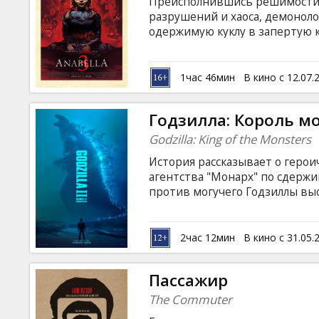
Преисполнившись решимости 
разрушений и хаоса, демонол
одержимую куклу в запертую 
ее под "надежное" освященно
священника. Однако беспросве
Аннабель пробуждает злых ду
1час 46мин
В кино с 12.07.
десятилетняя дочь Уорренов Д
языке с субтитрами на латышск
Годзилла: Король м
Godzilla: King of the Monsters
История рассказывает о герои
агентства "Монарх" по сдержи
против могучего Годзиллы вы
кайдзю — трёхголовый монстр
суперхищники, со временем 
восстают снова, чтобы сойтись
2час 12мин
В кино с 31.05.
сторонку и постараться не пог
субтитрами на латышском и ру
Пассажир
The Commuter