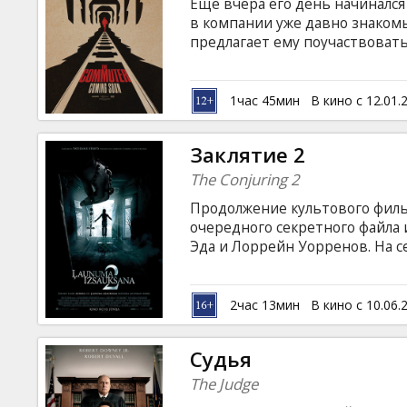
Еще вчера его день начинался 
в компании уже давно знакомы
предлагает ему поучаствовать
принять решение, и единстве
игра начинается… Фильм на ан
русском языках.
1час 45мин
В кино с 12.01.
Заклятие 2
The Conjuring 2
Продолжение культового фильм
очередного секретного файла
Эда и Лоррейн Уорренов. На с
предместье Лондона, чтобы п
одного из которых вселился де
обитающий в доме матери-оди
2час 13мин
В кино с 10.06.
более страшной потусторонней
субтитрами на латышском и ру
Судья
The Judge