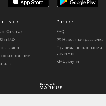
нотеатр
Разное
um Cinemas
FAQ
SI и LUX
✉️ Новостная рассылка
аны залов
Правила пользования
системы
стонахождение
XML услуги
авила