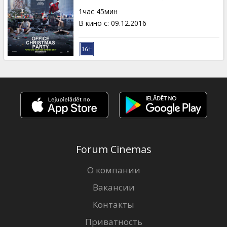
Кинозакуски
1час 45мин
В кино с
:
09.12.2016
B2B
Клуб
Forum Cinemas
О компании
Вакансии
Контакты
Приватность