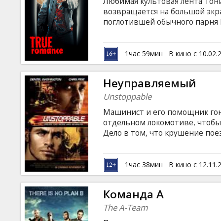
Любимая культовая лента Тон
возвращается на большой экр
поглотившей обычного парня К
которую специально для Кларе
Днем рождения. В результате 
сутенера, что и делает незам
1час 59мин
В кино с 10.02.
в бега через всю Америку с к
миллионов долларов. Фильм на
Неуправляемый
латышском и русском языках.
Unstoppable
Машинист и его помощник гон
отдельном локомотиве, чтобы 
Дело в том, что крушение по
токсичных веществ, что гроз
ролях: Denzel Washington, Rosar
Dunn, Elizabeth Mathis Режисс
1час 38мин
В кино с 12.11.
Продюсер: Chris Ciaffa Фильм 
латышском и русском языках.
Команда А
The A-Team