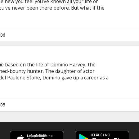
ew you feel you've known all your life or
ou've never been there before. But what if the
ent from the past or clues to the future? In the
from producer Jerry Bruckheimer and director
o & Bill Marsilii, it is déj? vu that unexpectedly
(DENZEL WASHINGTON) through an investigation
006
vie based on the life of Domino Harvey, the
ned-bounty hunter. The daughter of actor
el Paulene Stone, Domino gave up a career as a
g dealers and murderers for a bail bonds
005