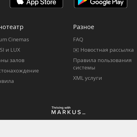
нотеатр
Разное
um Cinemas
FAQ
SI и LUX
✉️ Новостная рассылка
аны залов
Правила пользования
системы
стонахождение
XML услуги
авила