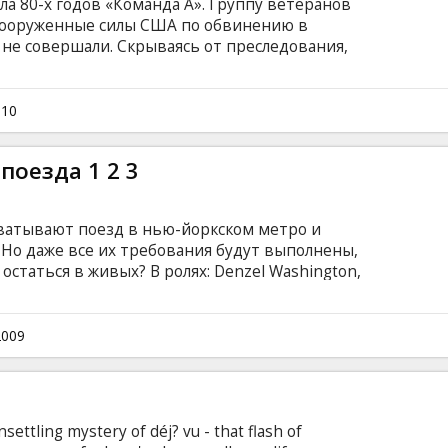
а 80-х годов «Команда А». Группу ветеранов
вооруженные силы США по обвинению в
 не совершали. Скрываясь от преследования,
нным и оскорбленным. Новизну старой
е в нее нефтяные воротилы и лазерные
, Bradley Cooper, Jessica Biel, Quinton Jackson,
010
rnahan Продюсер: Ridley Scott, Tony Scott
на английском языке с субтитрами на
поезда 1 2 3
ватывают поезд в нью-йоркском метро и
 Но даже все их требования будут выполнены,
остаться в живых? В ролях: Denzel Washington,
is Guzman, Michael Rispoli, James Gandolfini
: Brian Helgeland Продюсер: Richard Baratta
субтитрами на латышском и русском языках.
2009
ettling mystery of déj? vu - that flash of