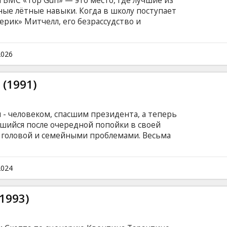
 ВМС «Top Gun» — это место, где лучшие из
ые лётные навыки. Когда в школу поступает
рик» Митчелл, его безрассудство и
онфликтам с другими курсантами, особенно с
Айсменом. Фильм на английском языке с
сском языках.
2026
(1991)
- человеком, спасшим президента, а теперь
вшийся после очередной попойки в своей
 головой и семейными проблемами. Весьма
ьная работенка - охрана звезды захудалого
ия выходят из-под контроля - сначала убивают
зершу, которую Джо должен охранять.
2024
1993)