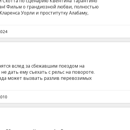
и Скотта по сценарию Квентина Тарантино
ан! Фильм о грандиозной любви, полностью
ларенса Уорли и проститутку Алабаму,
нса вызвал его босс, дабы поздравить парня с
Кларенс решает спасти девушку от ее
едлительно, после чего влюбленные пускаются
2024
ейсом наркотиков стоимостью в пять
 английском языке с субтитрами на
ятся вслед за сбежавшим поездом на
не дать ему съехать с рельс на повороте.
езда может вызвать разлив перевозимых
ит ближайшему городу полным вымиранием. В
io Dawson, Jessy Schram, Chris Pine, Kevin
ер: Tony Scott Сценарий: Mark Bomback
2010
на английском языке с субтитрами на