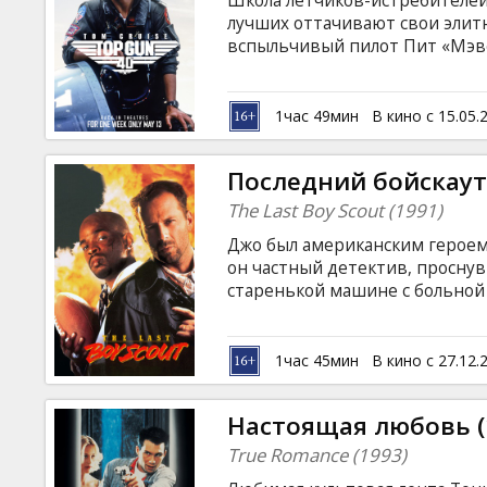
Школа лётчиков-истребителей
Кинозакуски
лучших оттачивают свои элитн
вспыльчивый пилот Пит «Мэве
самоуверенность приводят к к
B2B
хладнокровным и сдержанным 
субтитрами на латышском и ру
1час 49мин
В кино с 15.05.
Клуб
Последний бойскаут 
The Last Boy Scout (1991)
Джо был американским героем 
он частный детектив, просну
старенькой машине с больной
кстати подворачивается непыл
стриптиз-клуба. Однако событ
его друга, а потом и стрипти
1час 45мин
В кино с 27.12.
Настоящая любовь (
True Romance (1993)