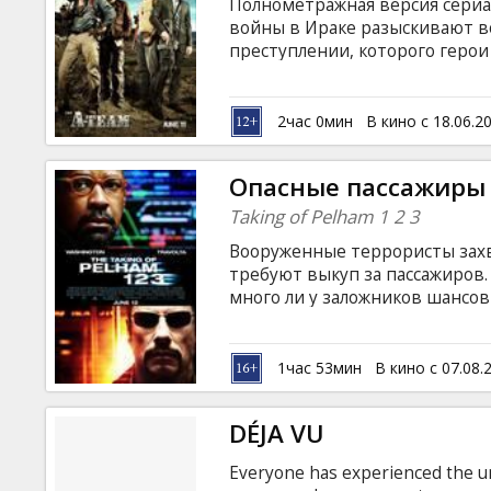
Полнометражная версия сериал
войны в Ираке разыскивают 
преступлении, которого герои
они успевают помогать обиже
истории придают вовлеченны
технологии. В ролях: Liam Neeson
2час 0мин
В кино с 18.06.2
Sharlto Copley Режиссер: Joe Ca
Сценарий: Brian Bloom Фильм 
Опасные пассажиры 
латышском и русском языках.
Taking of Pelham 1 2 3
Вооруженные террористы зах
требуют выкуп за пассажиров.
много ли у заложников шансов 
John Travolta, John Turturro, Lu
Режиссер: Tony Scott Сценарист
Фильм на английском языке с 
1час 53мин
В кино с 07.08.
DÉJA VU
Everyone has experienced the uns