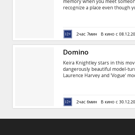
memory when you meet someone n
recognize a place even though y
feelings were actually warnings s
captivating new action-thriller 
Tony Scott, written by Terry Rossi
guides ATF agent Doug Carlin 
2час 7мин
В кино с 08.12.2
into a shattering crime.
Domino
Keira Knightley stars in this mo
dangerously beautiful model-tur
Laurence Harvey and 'Vogue' mod
fashion model to track down dru
company in South Central L.A.
2час 6мин
В кино с 30.12.2