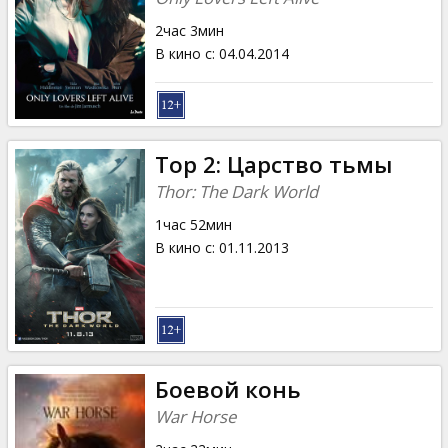
2час 3мин
В кино с
:
04.04.2014
Тор 2: Царство тьмы
Thor: The Dark World
1час 52мин
В кино с
:
01.11.2013
Боевой конь
War Horse