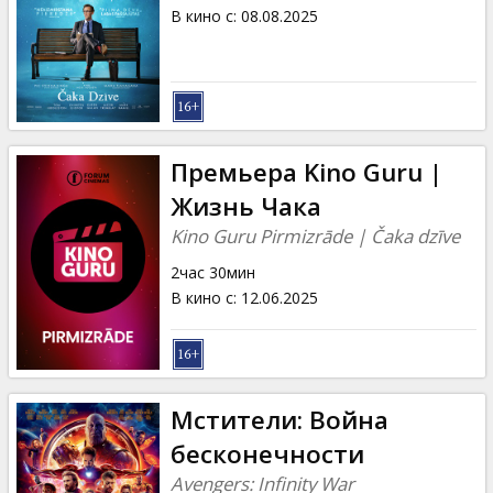
Кинозакуски
В кино с
:
08.08.2025
B2B
Клуб
Премьера Kino Guru |
Жизнь Чака
Kino Guru Pirmizrāde | Čaka dzīve
2час 30мин
В кино с
:
12.06.2025
Мстители: Война
бесконечности
Avengers: Infinity War