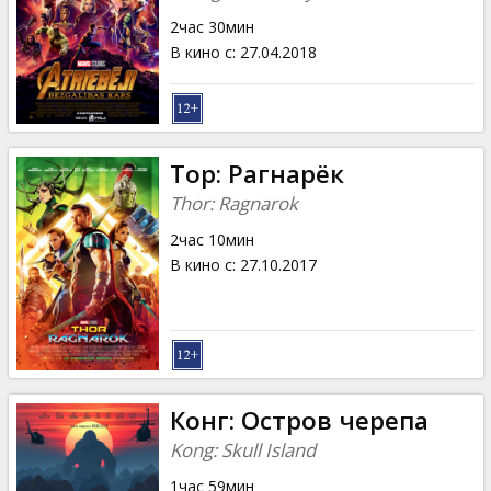
2час 30мин
В кино с
:
27.04.2018
Тор: Рагнарёк
Thor: Ragnarok
2час 10мин
В кино с
:
27.10.2017
Конг: Остров черепа
Kong: Skull Island
1час 59мин