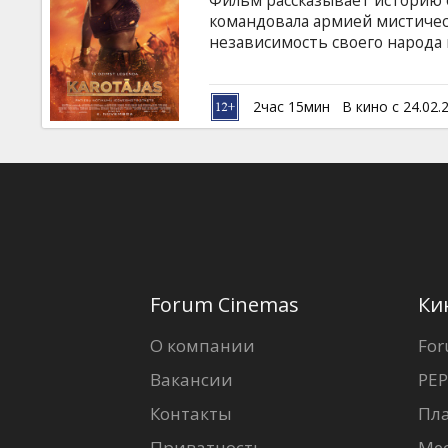
Фильм рассказывает историю 
Кинозакуски
командовала армией мистичес
независимость своего народа 
на английском языке с субтитр
B2B
2час 15мин
В кино с 24.02.
Клуб
Forum Cinemas
Ки
О компании
For
Вакансии
PEP
Контакты
Пл
Приватность
Ме