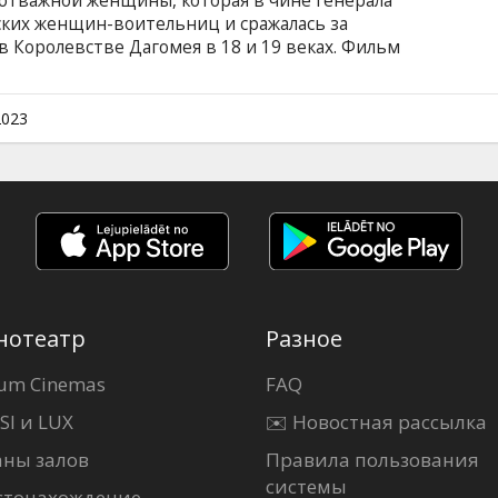
отважной женщины, которая в чине генерала
ких женщин-воительниц и сражалась за
в Королевстве Дагомея в 18 и 19 веках. Фильм
ами на латышском и русском языках.
2023
нотеатр
Разное
um Cinemas
FAQ
SI и LUX
✉️ Новостная рассылка
аны залов
Правила пользования
системы
стонахождение