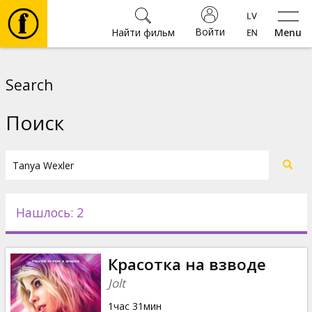
Войти
Найти фильм
Menu
Фильмы
Search
Билеты
Поиск
Культура
Мероприятия
Нашлось: 2
Новости
Красотка на взводе
Подарки
Jolt
1час 31мин