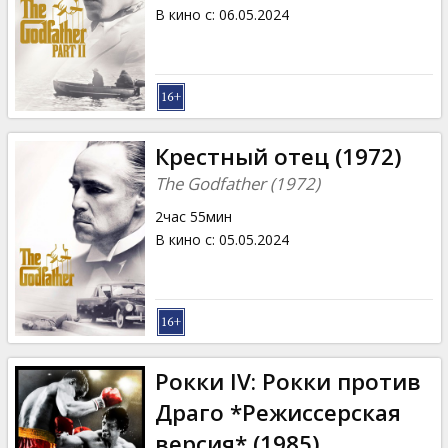
Кинозакуски
В кино с
:
06.05.2024
B2B
Клуб
Крестный отец (1972)
The Godfather (1972)
2час 55мин
В кино с
:
05.05.2024
Рокки IV: Рокки против
Драго *Режиссерская
версия* (1985)