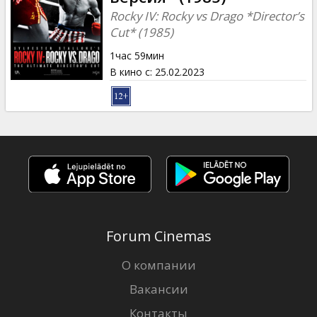
Rocky IV: Rocky vs Drago *Director’s
Cut* (1985)
1час 59мин
В кино с
:
25.02.2023
Forum Cinemas
О компании
Вакансии
Контакты