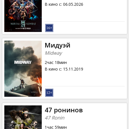
Кинозакуски
В кино с
:
06.05.2026
B2B
Клуб
Мидуэй
Midway
2час 18мин
В кино с
:
15.11.2019
47 ронинов
47 Ronin
1час 59мин