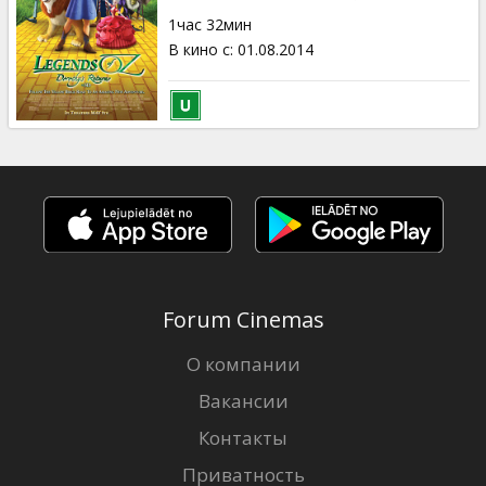
Кинозакуски
1час 32мин
В кино с
:
01.08.2014
B2B
Клуб
Forum Cinemas
О компании
Вакансии
Контакты
Приватность