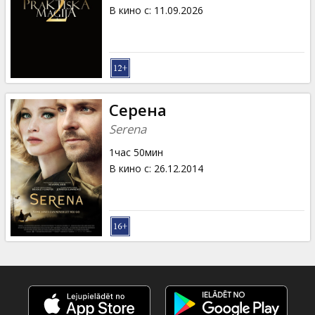
Кинозакуски
В кино с
:
11.09.2026
B2B
Клуб
Серена
Serena
1час 50мин
В кино с
:
26.12.2014