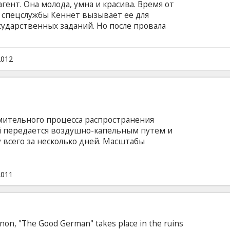
ент. Она молода, умна и красива. Время от
спецслужбы Кеннет вызывает ее для
ударственных заданий. Но после провала
нает, что она — лишь пешка в чужой игре.
ельная опасность. Теперь Мэллори должна
и талант, чтобы скрыться от международного
2012
 и отомстить за предательство...
мительного процесса распространения
й передается воздушно-капельным путем и
 всего за несколько дней. Масштабы
ики всего мира пытаются как можно скорее
панику, распространяющуюся куда
 а обычные люди пытаются выжить в
2011
ебя.
non, "The Good German" takes place in the ruins