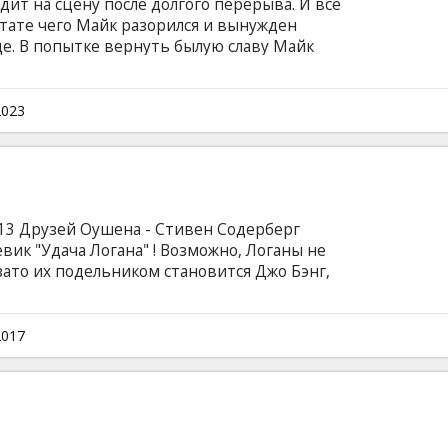
дит на сцену после долгого перерыва. И всё
льтате чего Майк разорился и вынужден
е. В попытке вернуть былую славу Майк
той светской львицей, которая заманивает его
евозможно отказаться. Сможет ли Майк
и их в форму и осуществить свои планы?
2023
субтитрами на латышском языке.
 13 Друзей Оушена - Стивен Содерберг
ик "Удача Логана" ! Возможно, Логаны не
зато их подельником становится Джо Бэнг,
 Но прежде чем провернуть аферу, героям
й задачей – вытащить Бэнга из тюрьмы.
субтитрами на латышском и русском языках.
2017