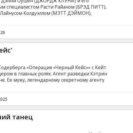
как Дэнни Оушен (ДЖОРДЖ КЛУНИ) и его
ным специалистом Расти Райаном (БРЭД ПИТТ),
Лайнусом Колдуэллом (МЭТТ ДЭЙМОН),
ществам Башером Тарром (ДОН ЧИДЛ) и
Каттоном (БЕРНИ МАК) — совершили одно из
граблений в истории, похитив у
026
ля Терри Бенедикта (ЭНДИ ГАРСИЯ) все
приступном хранилище в Лас-Вегасе.
ейс'
одерберга «Операция «Черный Кейс»» с Кейт
ером в главных ролях. Агент разведки Кэтрин
не. Ее мужу, легендарному секретному агенту
т невыполнимое испытание — быть верным
. Фильм на английском языке с субтитрами на
2025
ний танец