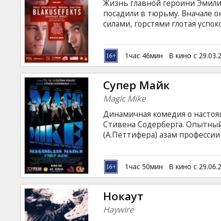
Жизнь главной героини Эмили 
посадили в тюрьму. Вначале о
силами, горстями глотая успоко
это не поможет, Эмили не ост
психиатрическую лечебницу к 
Теперь главная героиня боре
1час 46мин
В кино с 29.03.
одна — справиться с угнетён
доктора клиники, а также эк
Супер Майк
довольно странными побочны
Magic Mike
Динамичная комедия о настоя
Стивена Содерберга. Опытный 
(А.Петтифера) азам профессии 
Сценарий фильма основан на 
начинавшего свою карьеру с т
Фильм на английском языке с 
1час 50мин
В кино с 29.06.
Нокаут
Haywire