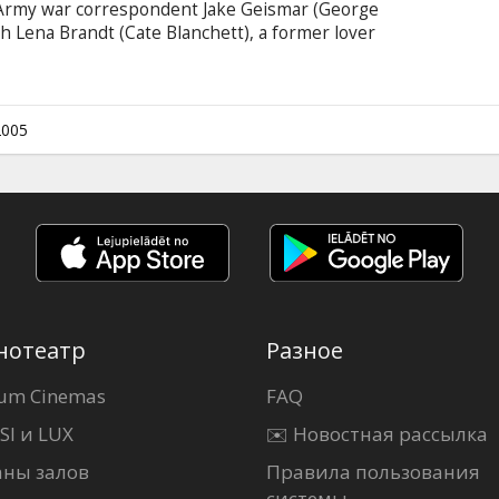
. Army war correspondent Jake Geismar (George
 Lena Brandt (Cate Blanchett), a former lover
bject of a manhunt by both the American and
as Jake tries to uncover the secrets Lena may be
 herself and her husband out of Berlin.
2005
нотеатр
Разное
um Cinemas
FAQ
SI и LUX
✉️ Новостная рассылка
аны залов
Правила пользования
системы