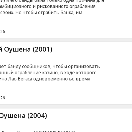
) и его банды была только одна причина для
амбициозного и рискованного ограбления
своих. Но чтобы ограбить Банка, им
 Безжалостный владелец казино Вилли Банк
бе не мог, что шансы против него, когда он
нни Оушена Рубена Тишкоффа (Эллиот Гулд), в
026
Рубен оказался в больничной палате в
 просчитался... и сильно.
 Оушена (2001)
ает банду сообщников, чтобы организовать
нный ограбление казино, в ходе которого
ино Лас-Вегаса одновременно во время
ира. Фильм на английском языке с субтитрами
026
Оушена (2004)