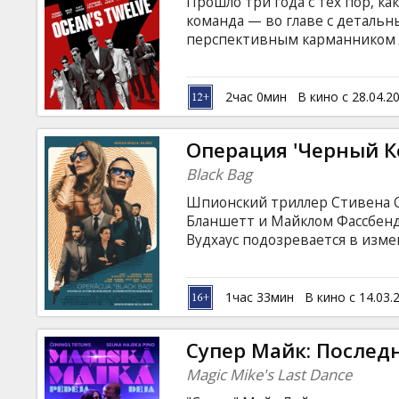
Прошло три года с тех пор, 
команда — во главе с деталь
перспективным карманником 
экспертом по взрывчатым ве
взломщиком сейфов Фрэнком 
самых дерзких и прибыльных о
2час 0мин
В кино с 28.04.2
безжалостного предпринимате
деньги, хранившиеся в его не
Операция 'Черный К
Black Bag
Шпионский триллер Стивена С
Бланшетт и Майклом Фассбенд
Вудхаус подозревается в изме
Джорджу Вудхаузу, предстои
своему браку или своей стране
латышском и русском языках.
1час 33мин
В кино с 14.03.
Супер Майк: Послед
Magic Mike's Last Dance