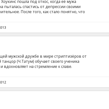
Хоукинс пошла под откос, когда её мужа
на пыталась спастись от депрессии своими
ительное. После того, как стало понятно, что
авалось другого выхода кроме отправления в
добрым и заботливым людям в белых халатах.
тся со своими внутренними демонами уже не
2013
ным состоянием ей помогают два лучших
спериментальные препараты, обладающие
ми эффектами.
щей мужской дружбе в мире стриптизёров от
танцор (Ч.Татум) обучает своего ученика
и вдохновляет на стремление к славе.
реальной жизни актера Ченнинга Татума,
анцев, которые его привели в Голливуд.
субтитрами на латышском и русском языках.
2012