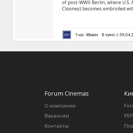
of post-WWII Berlin, where U.S
Clooney) becomes embroiled with
whose missing husband is the o
Russian armies. Intrigue mounts 
hiding in her desperation to get
1час 48мин
В кино с 09.04.
Forum Cinemas
Ки
О компании
For
Вакансии
PEP
Контакты
Пл