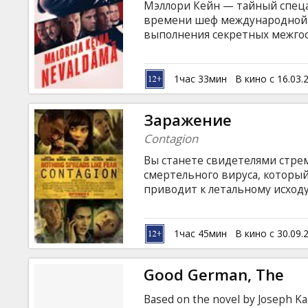
Мэллори Кейн — тайный спецаг
времени шеф международной 
выполнения секретных межгос
череды операций Мэллори осоз
Ей и ее близким грозит смерт
использовать весь свой опыт 
1час 33мин
В кино с 16.03.
розыска, защитить свою семью
Заражение
Contagion
Вы станете свидетелями стре
смертельного вируса, которы
приводит к летальному исходу
эпидемии быстро растут. Мед
найти лекарство и подавить 
стремительней самого вирус,
1час 45мин
В кино с 30.09.
обществе, где каждый сам за с
Good German, The
Based on the novel by Joseph Ka