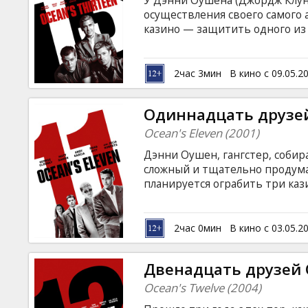
У Дэнни Оушена (Джордж Клуни
Кинозакуски
осуществления своего самого 
казино — защитить одного из 
понадобится не только удача.
B2B
(Аль Пачино) и представить се
предал друга и наставника Дэ
2час 3мин
В кино с 09.05.2
результате чего потрясенный 
Клуб
критическом состоянии. Но Бэнк
Одиннадцать друзей
Ocean's Eleven (2001)
Дэнни Оушен, гангстер, собир
сложный и тщательно продума
планируется ограбить три каз
популярного боксерского турн
на латышском языке.
2час 0мин
В кино с 03.05.2
Двенадцать друзей 
Ocean's Twelve (2004)