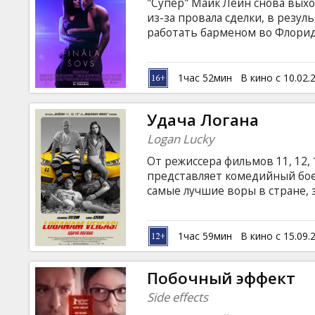
"Супер" Майк Лейн снова выхо
из-за провала сделки, в резу
работать барменом во Флорид
направляется в Лондон с бога
предложением, от которого н
подобрать танцоров, привест
1час 52мин
В кино с 10.02.
Фильм на английском языке с 
Удача Логана
Logan Lucky
От режиссера фильмов 11, 12,
представляет комедийный боев
самые лучшие воры в стране, 
опытный эксперт по взломам.
придется попотеть над друго
Фильм на английском языке с 
1час 59мин
В кино с 15.09.
Побочный эффект
Side effects