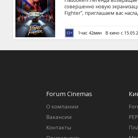
Hadouken! Легенда возвращае
Кинозакуски
совершенно новую экранизац
Fighter”, приглашаем вас на
фильмом 1994 года во всем ег
B2B
Рауль Хулиа и другие ждут ва
видеоигр всех времен: Сумас
1час 42мин
В кино с 15.05.
психопат, захватывает в зало
Клуб
миллионы долларов.
Forum Cinemas
Ки
О компании
For
Вакансии
PEP
Контакты
Пл
Приватность
Ме