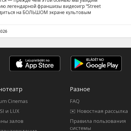
тся — прежде чем этой осенью мы увидим
ию легендарной франшизы видеоигр “Street
сладиться на БОЛЬШОМ экране культовым
о блеске! Жан-Клод Ван Дамм, Кайли Миноуг,
с в одной из самых скандальных экранизаций
шедший диктатор, злобный и настырный
2026
жники невинных людей, требуя выкуп в
нотеатр
Разное
um Cinemas
FAQ
SI и LUX
✉️ Новостная рассылка
аны залов
Правила пользования
системы
стонахождение