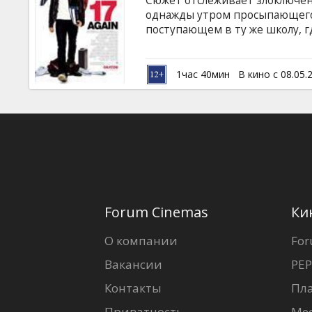
Сюжет отслеживает злоключен
Кинозакуски
однажды утром просыпающего
поступающем в ту же школу, гд
Мэттью Перри, Зак Эфрон, Ле
B2B
Трахтенберг, Эллисон Миллер,
Найт,Мелора Хардин Режиссёр:
1час 40мин
В кино с 08.05.
субтитрами на латышском и ру
Клуб
Forum Cinemas
Ки
О компании
For
Вакансии
PEP
Контакты
Пл
Приватность
Ме