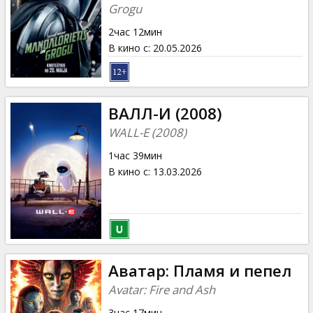
Кинозакуски
Grogu
2час 12мин
B2B
В кино с
:
20.05.2026
Клуб
ВАЛЛ-И (2008)
WALL-E (2008)
1час 39мин
В кино с
:
13.03.2026
Аватар: Пламя и пепел
Avatar: Fire and Ash
3час 17мин