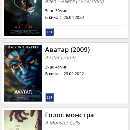
Alien + Aliens (1979/1986)
5час 30мин
В кино с
:
26.04.2023
Аватар (2009)
Avatar (2009)
2час 45мин
В кино с
:
23.09.2022
Голос монстра
A Monster Calls