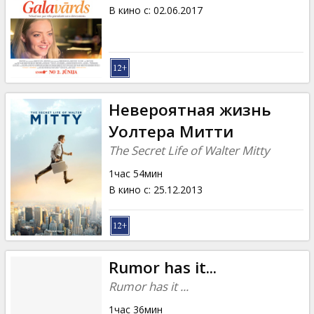
Кинозакуски
В кино с
:
02.06.2017
B2B
Клуб
Невероятная жизнь
Уолтера Митти
The Secret Life of Walter Mitty
1час 54мин
В кино с
:
25.12.2013
Rumor has it...
Rumor has it ...
1час 36мин