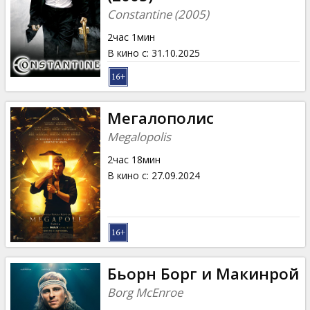
Кинозакуски
Constantine (2005)
2час 1мин
B2B
В кино с
:
31.10.2025
Клуб
Мегалополис
Megalopolis
2час 18мин
В кино с
:
27.09.2024
Бьорн Борг и Макинрой
Borg McEnroe