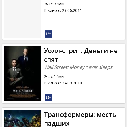
2час 33мин
В кино с
:
29.06.2011
Уолл-стрит: Деньги не
спят
Wall Street: Money never sleeps
2час 14мин
В кино с
:
24.09.2010
Трансформеры: месть
падших