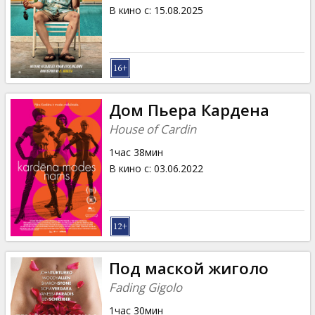
Кинозакуски
В кино с
:
15.08.2025
B2B
Клуб
Дом Пьера Кардена
House of Cardin
1час 38мин
В кино с
:
03.06.2022
Под маской жиголо
Fading Gigolo
1час 30мин