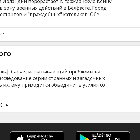
й Ирландии перерастает в гражданскую войну.
 зону военных действий в Белфасте. Город
тестантов и "враждебных" католиков. Обе
ые подразделения, кроме того, радикальные
ы со всех сторон пытаются отстаивать свои
ом языке с субтитрами на латышском и
2015
ого
альф Сарчи, испытывающий проблемы на
асследование серии странных и загадочных
 их, ему приходится объединить усилия со
ими нетрадиционными взглядами и
ия бесов. Вместе они вступают в смертельно
кими созданиями, терроризирующими город. В
2014
ывающая реальные случаи из полицейской
чи.