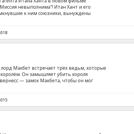
 агента Итана Ханта в новом фильме
Миссия невыполнима"! Итан Хант и его
имкнувшие к ним союзники, вынуждены
ременем, когда новая миссия идет не по
зыке с субтитрами на латышском и русском
* В отдельных кинотеатрах и в формате 2D.
2018
 репертуарах кинотеатров.
 лорд Макбет встречает трёх ведьм, которые
 королём. Он замышляет убить короля
нвернесс — замок Макбета, чтобы он мог
ском языке с субтитрами на латышском и
2015