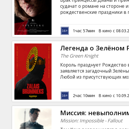
Брак принцессы Дианы и прин
Кинозакуски
судачат о романе на стороне 
рождественские праздники в 
изображает мир. Они едят и 
B2B
на охоту, но сможет ли Диана
языке с субтитрами на латышск
1час 57мин
В кино с 08.03.
Клуб
Легенда о Зелёном 
The Green Knight
Король празднует Рождество в
заявляется загадочный Зелён
Любой из присутствующих може
день он должен будет встрети
ответ. Сэр Гавейн, племянник
и отрубает гостю голову. Но т
2час 10мин
В кино с 10.09.
уговоре и удаляется. Год спус
путешествие. Фильм на англий
Миссия: невыполни
русском языках.
Mission: Impossible - Fallout