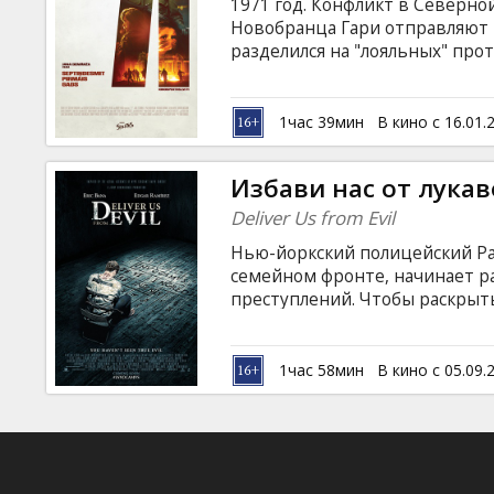
1971 год. Конфликт в Северно
Новобранца Гари отправляют в
разделился на "лояльных" про
стороны имеют военизированн
уличные банды и тайные агент
интересы… Фильм на английск
1час 39мин
В кино с 16.01.
русском языках.
Избави нас от лукав
Deliver Us from Evil
Нью-йоркский полицейский Р
семейном фронте, начинает р
преступлений. Чтобы раскрыть
священником, известным сво
практикующим ритуалы изгнан
опасную схватку с демоничес
1час 58мин
В кино с 05.09.
основе картины – книга, опис
практики офицера Ральфа Сар