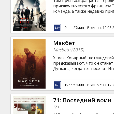
Том Круз возвращается в роли
приключенческого франшиза "
команда, а также недавно пр
действовать наперегонки со в
плану. Фильм на английском я
языках. Фильм в формате 3D. 
2час 27мин
В кино с 10.08.
Дополнительная информация в
Макбет
Macbeth (2015)
XI век. Коварный шотландский
предсказывают, что он станет
Дункана, когда тот посетит И
занять трон. Фильм на англий
русском языках.
1час 53мин
В кино с 11.12.
71: Последний воин
'71