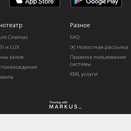
нотеатр
Разное
um Cinemas
FAQ
SI и LUX
✉️ Новостная рассылка
аны залов
Правила пользования
системы
стонахождение
XML услуги
авила