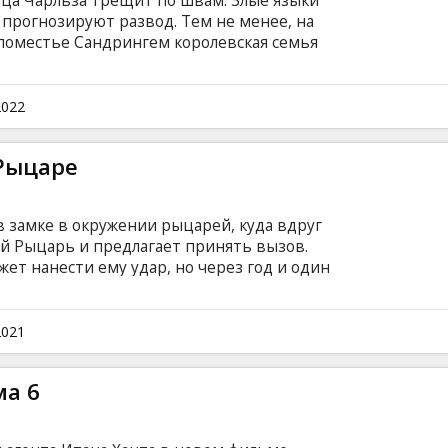
ца Чарльза трещит по швам. Злые языки
и прогнозируют развод. Тем не менее, на
поместье Сандрингем королевская семья
пьют за одним столом, традиционно выезжают
 продолжать эту игру? Фильм на английском
ом и русском языках.
2022
Рыцаре
 замке в окружении рыцарей, куда вдруг
ый Рыцарь и предлагает принять вызов.
т нанести ему удар, но через год и один
тся с Зелёным Рыцарем и принять удар в
 и наследник короля, вызывается на поединок
от, приставив голову на место, напоминает об
2021
тя Гавейн отправляется в полное опасностей
ском языке с субтитрами на латышском и
ма 6